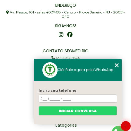
ENDEREÇO
Av. Passos, 101 - salas 407/408 - Centro - Rio de Janeiro - RJ - 20051-
040
SIGA-NOS!
CONTATO SEGMED RIO
(21) 2253-5544
(21) 97905-3352
Olá! Fale agora pelo WhatsApp
segmed@segmedrio.com.br
MENU
Insira seu telefone
Home
Institucional
Serviços
INICIAR CONVERSA
Fale Conosco
Categorias
1