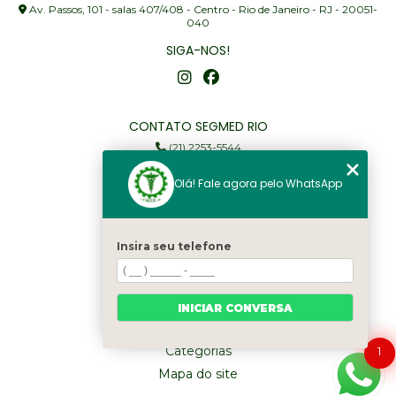
Av. Passos, 101 - salas 407/408 - Centro - Rio de Janeiro - RJ - 20051-
040
SIGA-NOS!
CONTATO SEGMED RIO
(21) 2253-5544
(21) 97905-3352
Olá! Fale agora pelo WhatsApp
segmed@segmedrio.com.br
MENU
Insira seu telefone
Home
Institucional
Serviços
INICIAR CONVERSA
Fale Conosco
Categorias
1
Mapa do site