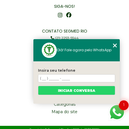
SIGA-NOS!
CONTATO SEGMED RIO
(21) 2253-5544
(21) 97905-3352
Olá! Fale agora pelo WhatsApp
segmed@segmedrio.com.br
MENU
Insira seu telefone
Home
Institucional
Serviços
INICIAR CONVERSA
Fale Conosco
Categorias
1
Mapa do site