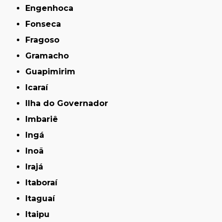
Engenhoca
Fonseca
Fragoso
Gramacho
Guapimirim
Icaraí
Ilha do Governador
Imbariê
Ingá
Inoã
Irajá
Itaboraí
Itaguaí
Itaipu