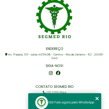
ENDEREÇO
Av. Passos, 101 - salas 407/408 - Centro - Rio de Janeiro - RJ - 20051-
040
SIGA-NOS!
CONTATO SEGMED RIO
(21) 2253-5544
(21) 97905-3352
Olá! Fale agora pelo WhatsApp
segmed@segmedrio.com.br