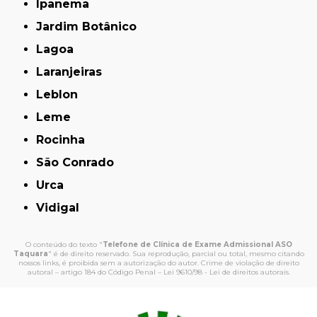
Ipanema
Jardim Botânico
Lagoa
Laranjeiras
Leblon
Leme
Rocinha
São Conrado
Urca
Vidigal
O conteúdo do texto "
Telefone de Clínica de Exame Admissional ASO
Taquara
" é de direito reservado. Sua reprodução, parcial ou total, mesmo citando
nossos links, é proibida sem a autorização do autor. Crime de violação de direito
autoral – artigo 184 do Código Penal –
Lei 9610/98 - Lei de direitos autorais
.