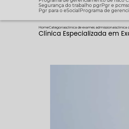
Programa de gerenciamento de risco
Segurança do trabalho pgr
Pgr e pcms
Pgr para o eSocial
Programa de gerenc
Home
Categorias
clinica de exames admissionais
clinica
Clínica Especializada em 