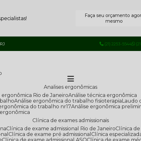
Faça seu orçamento ago
ecialistas!
mesmo
 RJ
(21) 2253-5544
(2
o
Analises ergonômicas
se ergonômica Rio de Janeiro
Análise técnica ergonômica
abalho
Análise ergonômica do trabalho fisioterapia
Laudo 
e ergonômica do trabalho nr17
Análise ergonômica prelimi
e ergonômica
Clínica de exames admissionais
ana
Clínica de exame admissional Rio de Janeiro
Clínica 
onal
Clínica de exame pré admissional
Clínica especializ
e
Clínica de exame admissional ASO
Clínica de exame mé