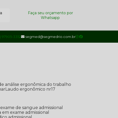
ra
Faça seu orçamento por
Whatsapp
1) 97905-3352
segmed@segmedrio.com.br
de análise ergonômica do trabalho
nar
Laudo ergonômico nr17
de exame de sangue admissional
ada em exame admissional
dico admissional