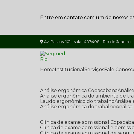
Entre em contato com um de nossos esp
Av. Passos, 101 - salas 407/408 - Rio de Janeiro -
Home
Institucional
Serviços
Fale Conosc
Análise ergonômica Copacabana
Análi
Análise ergonômica do ambiente de tr
Laudo ergonômico do trabalho
Anális
Análise ergonômica do trabalho
Anális
Clínica de exame admissional Copacab
Clínica de exame admissional e demissi
Clínica de exame admissional de sangu