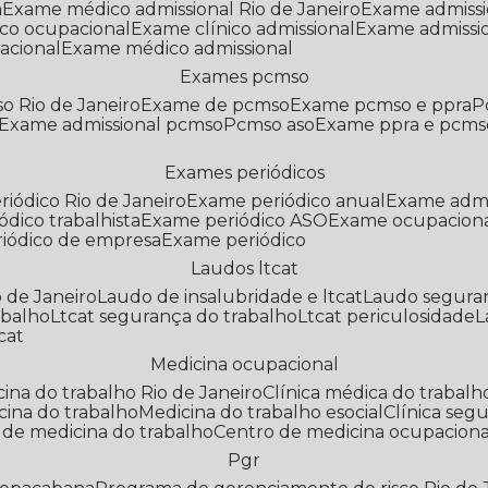
a
Exame médico admissional Rio de Janeiro
Exame admiss
co ocupacional
Exame clínico admissional
Exame admissi
acional
Exame médico admissional
Exames pcmso
o Rio de Janeiro
Exame de pcmso
Exame pcmso e ppra
Exame admissional pcmso
Pcmso aso
Exame ppra e pcms
Exames periódicos
riódico Rio de Janeiro
Exame periódico anual
Exame admi
ódico trabalhista
Exame periódico ASO
Exame ocupaciona
riódico de empresa
Exame periódico
Laudos ltcat
o de Janeiro
Laudo de insalubridade e ltcat
Laudo segura
abalho
Ltcat segurança do trabalho
Ltcat periculosidade
cat
Medicina ocupacional
icina do trabalho Rio de Janeiro
Clínica médica do trabalh
icina do trabalho
Medicina do trabalho esocial
Clínica se
o de medicina do trabalho
Centro de medicina ocupaciona
Pgr