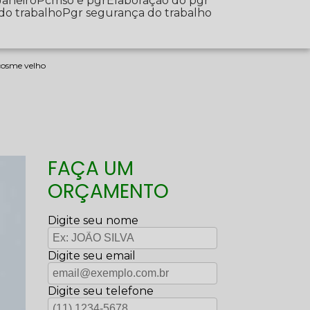
Janeiro
Pcmso e pgr
Elaboração do pgr
 do trabalho
Pgr segurança do trabalho
 cosme velho
FAÇA UM
ORÇAMENTO
Digite seu nome
Digite seu email
Digite seu telefone