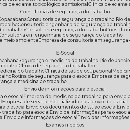
línica de exame toxicológico admissional
Clínica de exame
Consultorias de segurança do trabalho
 Copacabana
Consultoria de segurança do trabalho Rio de
trabalho
Consultoria engenharia de segurança do trabal
do trabalho
Consultoria segurança do trabalho
Consultor
Consultoria em engenharia de segurança do trabalho
 e meio ambiente
Empresa de consultoria em segurança 
E-Social
pacabana
Segurança e medicina do trabalho Rio de Janeir
 trabalho
Clínica de segurança do trabalho
medicina do trabalho
Clínica de saúde ocupacional
Medic
abalho
Rotina de segurança para o esocial
Empresa de seg
rança e medicina do trabalho
Envio de informações para o esocial
a o esocial
Empresa de medicina do trabalho para envio d
l
Empresa de serviço especializado para envio do esocial
a o esocial
Envio dos documentos de sst ao esocial
Envi
 trabalho para esocial
Envio de informações para o esocia
al
Envio de informações do esocial
Envio das informações
Exames médicos