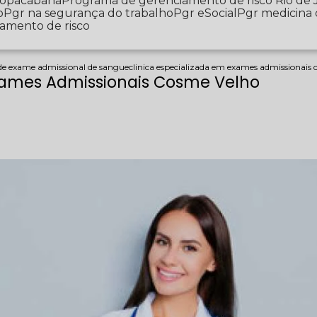
 Copacabana
Programa de gerenciamento de risco Rio de 
o
Pgr na segurança do trabalho
Pgr eSocial
Pgr medicina
iamento de risco
 de exame admissional de sangue
clinica especializada em exames admissionais
Exames Admissionais Cosme Velho