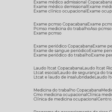
Exame médico admissional Copacaban
Exame médico demissional
Exame médi
Exame clínico ocupacional
Exame ocup
Exame pcmso Copacabana
Exame pcms
Pcmso medicina do trabalho
Aso pcmso
Exame pcmso
Exame periódico Copacabana
Exame pe
Exame de sangue periódico
Exame peri
Exame periódico do trabalho
Exame pe
Laudo ltcat Copacabana
Laudo ltcat Ri
Ltcat esocial
Laudo de segurança do tr
Ltcat e laudo de insalubridade
Laudo lt
Medicina do trabalho Copacabana
Med
Cmo medicina ocupacional
Clínica med
Clínica de medicina ocupacional
Centr