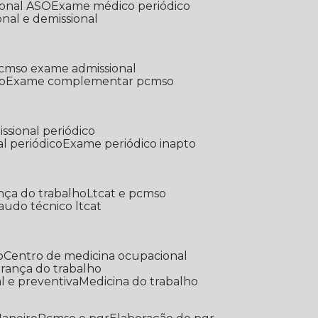
ional ASO
Exame médico periódico
onal e demissional
Pcmso exame admissional
o
Exame complementar pcmso
ssional periódico
l periódico
Exame periódico inapto
nça do trabalho
Ltcat e pcmso
Laudo técnico ltcat
o
Centro de medicina ocupacional
gurança do trabalho
l e preventiva
Medicina do trabalho