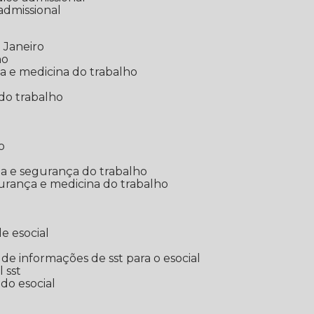
 admissional
 Janeiro
ho
ia e medicina do trabalho
do trabalho
o
ina e segurança do trabalho
urança e medicina do trabalho
e esocial
o de informações de sst para o esocial
l sst
 do esocial