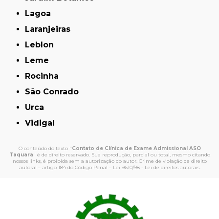
Lagoa
Laranjeiras
Leblon
Leme
Rocinha
São Conrado
Urca
Vidigal
O conteúdo do texto "
Contato de Clínica de Exame Admissional ASO
Taquara
" é de direito reservado. Sua reprodução, parcial ou total, mesmo citando
nossos links, é proibida sem a autorização do autor. Crime de violação de direito
autoral – artigo 184 do Código Penal –
Lei 9610/98 - Lei de direitos autorais
.