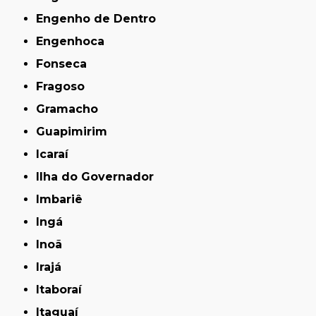
Engenho de Dentro
Engenhoca
Fonseca
Fragoso
Gramacho
Guapimirim
Icaraí
Ilha do Governador
Imbariê
Ingá
Inoã
Irajá
Itaboraí
Itaguaí