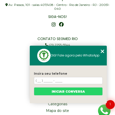
Av. Passos, 101 - salas 407/408 - Centro - Rio de Janeiro - RJ - 20051-
040
SIGA-NOS!
CONTATO SEGMED RIO
(21) 2253-5544
(21) 97905-3352
Olá! Fale agora pelo WhatsApp
segmed@segmedrio.com.br
MENU
Insira seu telefone
Home
Institucional
Serviços
INICIAR CONVERSA
Fale Conosco
Categorias
1
Mapa do site