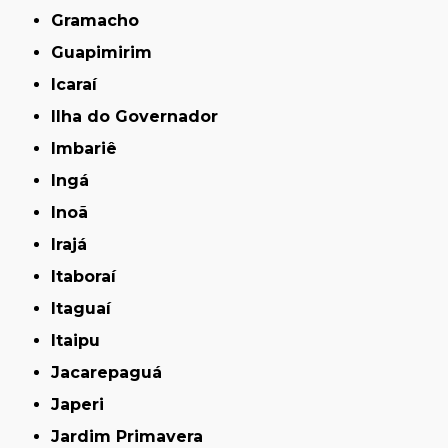
Gramacho
Guapimirim
Icaraí
Ilha do Governador
Imbariê
Ingá
Inoã
Irajá
Itaboraí
Itaguaí
Itaipu
Jacarepaguá
Japeri
Jardim Primavera