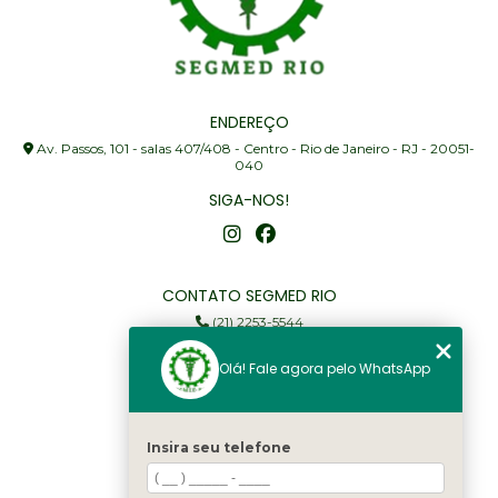
ENDEREÇO
Av. Passos, 101 - salas 407/408 - Centro - Rio de Janeiro - RJ - 20051-
040
SIGA-NOS!
CONTATO SEGMED RIO
(21) 2253-5544
(21) 97905-3352
Olá! Fale agora pelo WhatsApp
segmed@segmedrio.com.br
MENU
Insira seu telefone
Home
Institucional