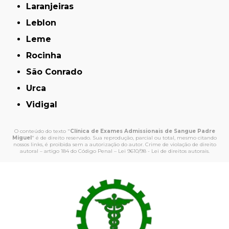
Laranjeiras
Leblon
Leme
Rocinha
São Conrado
Urca
Vidigal
O conteúdo do texto "
Clínica de Exames Admissionais de Sangue Padre
Miguel
" é de direito reservado. Sua reprodução, parcial ou total, mesmo citando
nossos links, é proibida sem a autorização do autor. Crime de violação de direito
autoral – artigo 184 do Código Penal –
Lei 9610/98 - Lei de direitos autorais
.