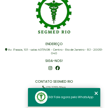
ENDEREÇO
Av. Passos, 101 - salas 407/408 - Centro - Rio de Janeiro - RJ - 20051-
040
SIGA-NOS!
CONTATO SEGMED RIO
(21) 2253-5544
(21) 97905-3352
Olá! Fale agora pelo WhatsApp
segmed@segmedrio.com.br