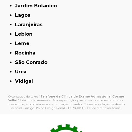
Jardim Botânico
Lagoa
Laranjeiras
Leblon
Leme
Rocinha
São Conrado
Urca
Vidigal
O conteúdo do texto "
Telefone de Clínica de Exame Admissional Cosme
Velho
" é de direito reservado. Sua reprodução, parcial ou total, mesmo citando
nossos links, é proibida sem a autorização do autor. Crime de violação de direito
autoral – artigo 184 do Código Penal –
Lei 9610/98 - Lei de direitos autorais
.