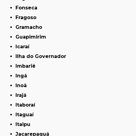
Fonseca
Fragoso
Gramacho
Guapimirim
Icaraí
Ilha do Governador
Imbariê
Ingá
Inoã
Irajá
Itaboraí
Itaguaí
Itaipu
Jacarepaguá