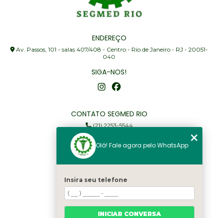
ENDEREÇO
Av. Passos, 101 - salas 407/408 - Centro - Rio de Janeiro - RJ - 20051-
040
SIGA-NOS!
CONTATO SEGMED RIO
(21) 2253-5544
(21) 97905-3352
Olá! Fale agora pelo WhatsApp
segmed@segmedrio.com.br
MENU
Insira seu telefone
Home
Institucional
Serviços
INICIAR CONVERSA