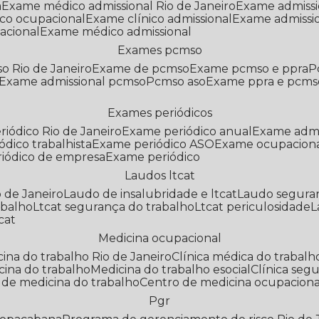
a
Exame médico admissional Rio de Janeiro
Exame admiss
co ocupacional
Exame clínico admissional
Exame admissi
acional
Exame médico admissional
Exames pcmso
o Rio de Janeiro
Exame de pcmso
Exame pcmso e ppra
Exame admissional pcmso
Pcmso aso
Exame ppra e pcms
Exames periódicos
riódico Rio de Janeiro
Exame periódico anual
Exame admi
ódico trabalhista
Exame periódico ASO
Exame ocupaciona
riódico de empresa
Exame periódico
Laudos ltcat
o de Janeiro
Laudo de insalubridade e ltcat
Laudo segura
abalho
Ltcat segurança do trabalho
Ltcat periculosidade
cat
Medicina ocupacional
icina do trabalho Rio de Janeiro
Clínica médica do trabalh
icina do trabalho
Medicina do trabalho esocial
Clínica se
o de medicina do trabalho
Centro de medicina ocupaciona
Pgr