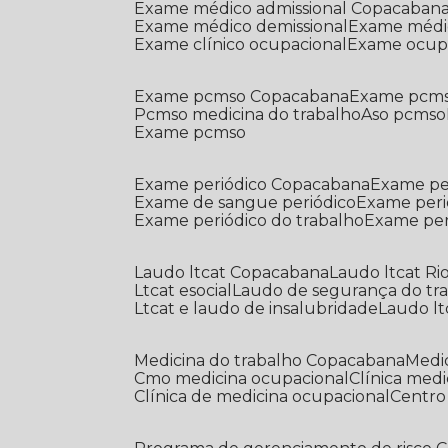
Exame médico admissional Copacaban
Exame médico demissional
Exame médi
Exame clínico ocupacional
Exame ocup
Exame pcmso Copacabana
Exame pcms
Pcmso medicina do trabalho
Aso pcmso
Exame pcmso
Exame periódico Copacabana
Exame pe
Exame de sangue periódico
Exame peri
Exame periódico do trabalho
Exame pe
Laudo ltcat Copacabana
Laudo ltcat Ri
Ltcat esocial
Laudo de segurança do tr
Ltcat e laudo de insalubridade
Laudo lt
Medicina do trabalho Copacabana
Med
Cmo medicina ocupacional
Clínica med
Clínica de medicina ocupacional
Centr