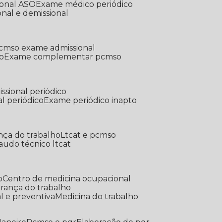
ional ASO
Exame médico periódico
onal e demissional
Pcmso exame admissional
o
Exame complementar pcmso
ssional periódico
l periódico
Exame periódico inapto
nça do trabalho
Ltcat e pcmso
Laudo técnico ltcat
o
Centro de medicina ocupacional
gurança do trabalho
l e preventiva
Medicina do trabalho