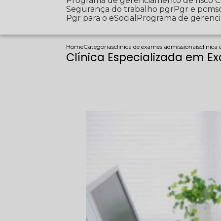
Programa de gerenciamento de risco
Segurança do trabalho pgr
Pgr e pcms
Pgr para o eSocial
Programa de gerenc
Home
Categorias
clinica de exames admissionais
clinica
Clínica Especializada em E