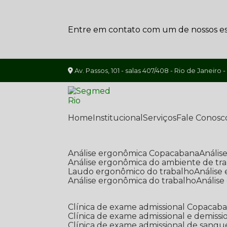
Entre em contato com um de nossos esp
Av. Passos, 101 - salas 407/408 - Rio de Janeiro -
Home
Institucional
Serviços
Fale Conosc
Análise ergonômica Copacabana
Análi
Análise ergonômica do ambiente de tr
Laudo ergonômico do trabalho
Anális
Análise ergonômica do trabalho
Anális
Clínica de exame admissional Copacab
Clínica de exame admissional e demissi
Clínica de exame admissional de sangu