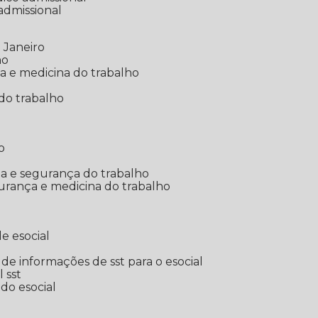
 admissional
 Janeiro
ho
ia e medicina do trabalho
do trabalho
o
ina e segurança do trabalho
urança e medicina do trabalho
e esocial
o de informações de sst para o esocial
l sst
 do esocial