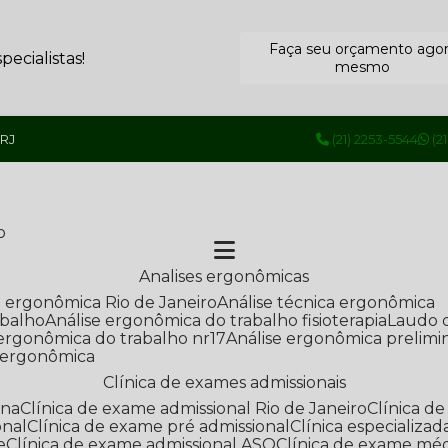
Faça seu orçamento ago
ecialistas!
mesmo
 RJ
(21) 2253-5544
(2
o
Analises ergonômicas
se ergonômica Rio de Janeiro
Análise técnica ergonômica
abalho
Análise ergonômica do trabalho fisioterapia
Laudo 
e ergonômica do trabalho nr17
Análise ergonômica prelimi
e ergonômica
Clínica de exames admissionais
ana
Clínica de exame admissional Rio de Janeiro
Clínica 
onal
Clínica de exame pré admissional
Clínica especializ
e
Clínica de exame admissional ASO
Clínica de exame mé