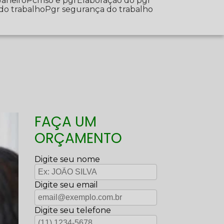
Janeiro
Pcmso e pgr
Elaboração do pgr
 do trabalho
Pgr segurança do trabalho
FAÇA UM
ORÇAMENTO
Digite seu nome
Digite seu email
Digite seu telefone