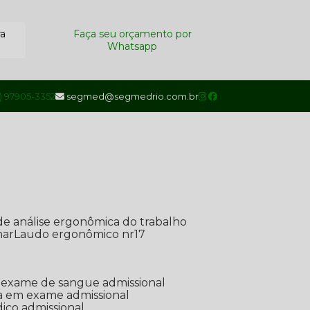
ra
Faça seu orçamento por
Whatsapp
1) 97905-3352
segmed@segmedrio.com.br
de análise ergonômica do trabalho
nar
Laudo ergonômico nr17
de exame de sangue admissional
ada em exame admissional
dico admissional