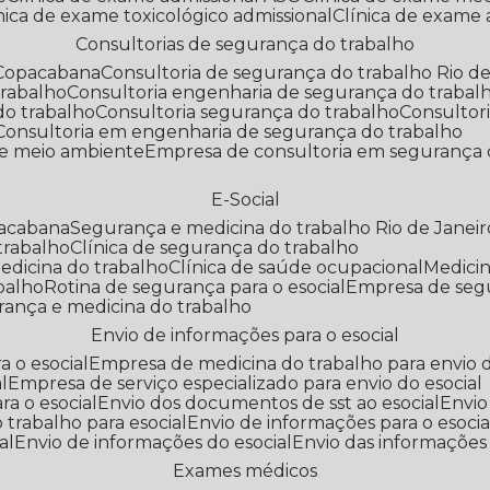
línica de exame toxicológico admissional
Clínica de exame
Consultorias de segurança do trabalho
 Copacabana
Consultoria de segurança do trabalho Rio de
trabalho
Consultoria engenharia de segurança do trabal
do trabalho
Consultoria segurança do trabalho
Consultor
Consultoria em engenharia de segurança do trabalho
 e meio ambiente
Empresa de consultoria em segurança 
E-Social
pacabana
Segurança e medicina do trabalho Rio de Janeir
 trabalho
Clínica de segurança do trabalho
medicina do trabalho
Clínica de saúde ocupacional
Medic
abalho
Rotina de segurança para o esocial
Empresa de seg
rança e medicina do trabalho
Envio de informações para o esocial
a o esocial
Empresa de medicina do trabalho para envio d
l
Empresa de serviço especializado para envio do esocial
a o esocial
Envio dos documentos de sst ao esocial
Envi
 trabalho para esocial
Envio de informações para o esocia
al
Envio de informações do esocial
Envio das informações
Exames médicos