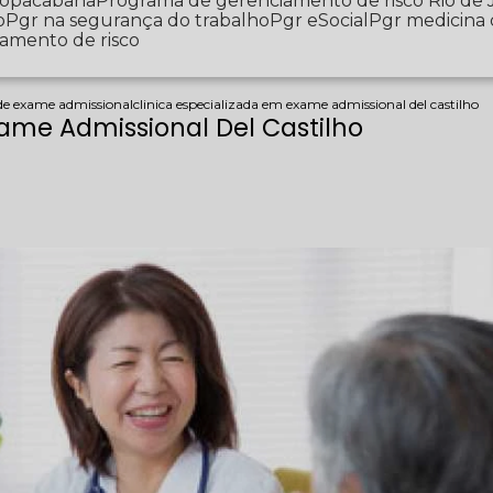
 Copacabana
Programa de gerenciamento de risco Rio de 
o
Pgr na segurança do trabalho
Pgr eSocial
Pgr medicina
iamento de risco
 de exame admissional
clinica especializada em exame admissional del castilho
xame Admissional Del Castilho