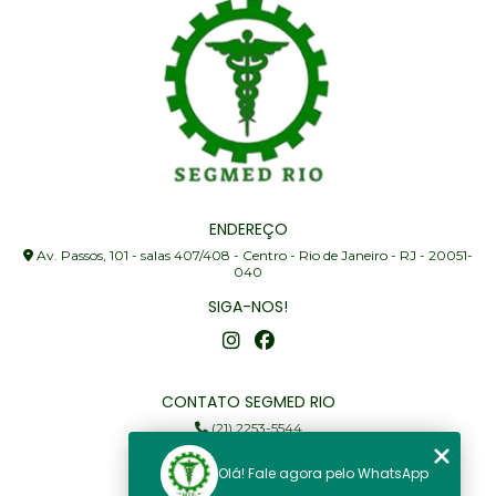
ENDEREÇO
Av. Passos, 101 - salas 407/408 - Centro - Rio de Janeiro - RJ - 20051-
040
SIGA-NOS!
CONTATO SEGMED RIO
(21) 2253-5544
(21) 97905-3352
Olá! Fale agora pelo WhatsApp
segmed@segmedrio.com.br