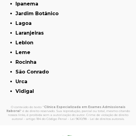
Ipanema
Jardim Botânico
Lagoa
Laranjeiras
Leblon
Leme
Rocinha
São Conrado
Urca
Vidigal
O conteúdo do texto "
Clínica Especializada em Exames Admissionais
Itaboraí
" é de direito reservado. Sua reprodução, parcial ou total, mesmo citando
nossos links, é proibida sem a autorização do autor. Crime de violação de direito
autoral – artigo 184 do Código Penal –
Lei 9610/98 - Lei de direitos autorais
.