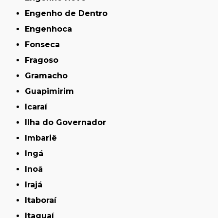
Engenho de Dentro
Engenhoca
Fonseca
Fragoso
Gramacho
Guapimirim
Icaraí
Ilha do Governador
Imbariê
Ingá
Inoã
Irajá
Itaboraí
Itaguaí