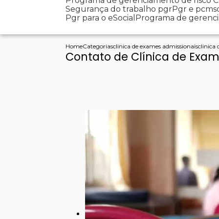
Programa de gerenciamento de risco
Segurança do trabalho pgr
Pgr e pcms
Pgr para o eSocial
Programa de gerenc
Home
Categorias
clinica de exames admissionais
clinica
Contato de Clínica de Exam