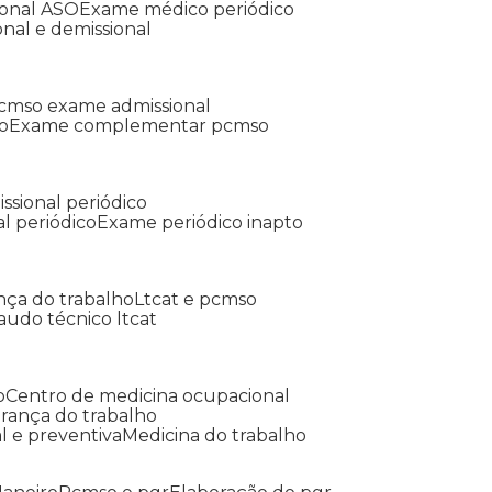
ional ASO
Exame médico periódico
onal e demissional
Pcmso exame admissional
o
Exame complementar pcmso
ssional periódico
l periódico
Exame periódico inapto
nça do trabalho
Ltcat e pcmso
Laudo técnico ltcat
o
Centro de medicina ocupacional
gurança do trabalho
l e preventiva
Medicina do trabalho