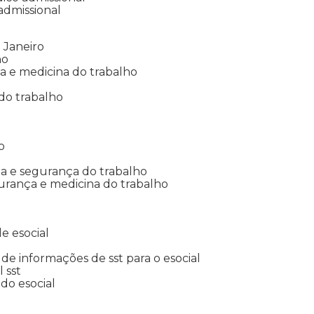
 admissional
 Janeiro
ho
ia e medicina do trabalho
do trabalho
o
ina e segurança do trabalho
urança e medicina do trabalho
e esocial
o de informações de sst para o esocial
l sst
 do esocial