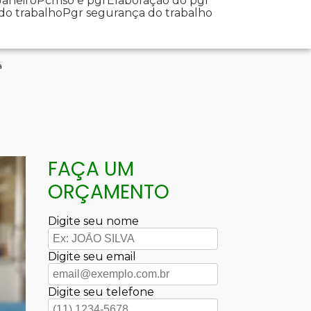
Janeiro
Pcmso e pgr
Elaboração do pgr
 do trabalho
Pgr segurança do trabalho
a
FAÇA UM
ORÇAMENTO
Digite seu nome
Digite seu email
Digite seu telefone