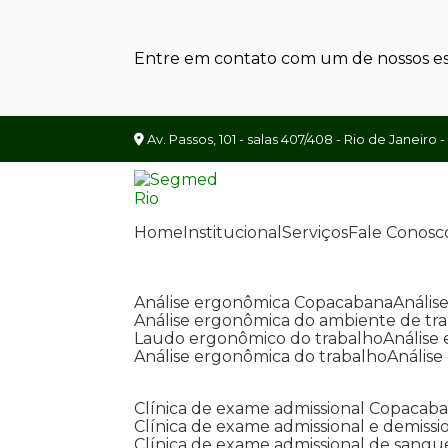
Entre em contato com um de nossos esp
Av. Passos, 101 - salas 407/408 - Rio de Janeiro -
Home
Institucional
Serviços
Fale Conosc
Análise ergonômica Copacabana
Análi
Análise ergonômica do ambiente de tr
Laudo ergonômico do trabalho
Anális
Análise ergonômica do trabalho
Anális
Clínica de exame admissional Copacab
Clínica de exame admissional e demissi
Clínica de exame admissional de sangu