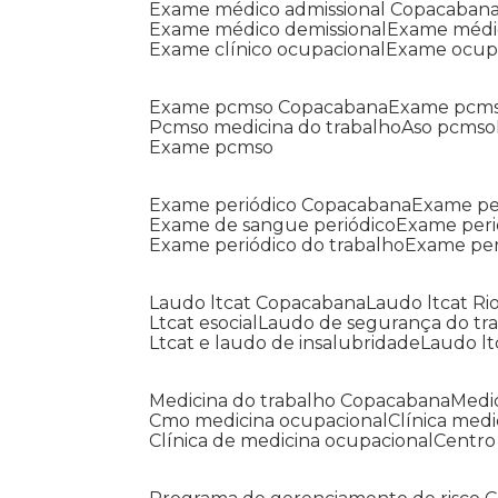
Exame médico admissional Copacaban
Exame médico demissional
Exame médi
Exame clínico ocupacional
Exame ocup
Exame pcmso Copacabana
Exame pcms
Pcmso medicina do trabalho
Aso pcmso
Exame pcmso
Exame periódico Copacabana
Exame pe
Exame de sangue periódico
Exame peri
Exame periódico do trabalho
Exame pe
Laudo ltcat Copacabana
Laudo ltcat Ri
Ltcat esocial
Laudo de segurança do tr
Ltcat e laudo de insalubridade
Laudo lt
Medicina do trabalho Copacabana
Med
Cmo medicina ocupacional
Clínica med
Clínica de medicina ocupacional
Centr