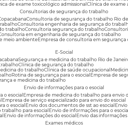
línica de exame toxicológico admissional
Clínica de exame
Consultorias de segurança do trabalho
 Copacabana
Consultoria de segurança do trabalho Rio de
trabalho
Consultoria engenharia de segurança do trabal
do trabalho
Consultoria segurança do trabalho
Consultor
Consultoria em engenharia de segurança do trabalho
 e meio ambiente
Empresa de consultoria em segurança 
E-Social
pacabana
Segurança e medicina do trabalho Rio de Janeir
 trabalho
Clínica de segurança do trabalho
medicina do trabalho
Clínica de saúde ocupacional
Medic
abalho
Rotina de segurança para o esocial
Empresa de seg
rança e medicina do trabalho
Envio de informações para o esocial
a o esocial
Empresa de medicina do trabalho para envio d
l
Empresa de serviço especializado para envio do esocial
a o esocial
Envio dos documentos de sst ao esocial
Envi
 trabalho para esocial
Envio de informações para o esocia
al
Envio de informações do esocial
Envio das informações
Exames médicos