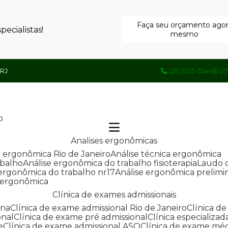
Faça seu orçamento ago
ecialistas!
mesmo
 RJ
(21) 2253-5544
(2
o
Analises ergonômicas
se ergonômica Rio de Janeiro
Análise técnica ergonômica
abalho
Análise ergonômica do trabalho fisioterapia
Laudo 
e ergonômica do trabalho nr17
Análise ergonômica prelimi
e ergonômica
Clínica de exames admissionais
ana
Clínica de exame admissional Rio de Janeiro
Clínica 
onal
Clínica de exame pré admissional
Clínica especializ
e
Clínica de exame admissional ASO
Clínica de exame mé