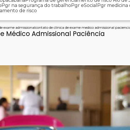
 Copacabana
Programa de gerenciamento de risco Rio de 
o
Pgr na segurança do trabalho
Pgr eSocial
Pgr medicina
iamento de risco
 de exame admissional
contato de clinica de exame medico admissional pacienci
e Médico Admissional Paciência