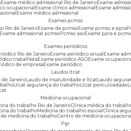
a
Exame médico admissional Rio de Janeiro
Exame admiss
co ocupacional
Exame clínico admissional
Exame admissi
acional
Exame médico admissional
Exames pcmso
o Rio de Janeiro
Exame de pcmso
Exame pcmso e ppra
Exame admissional pcmso
Pcmso aso
Exame ppra e pcms
Exames periódicos
riódico Rio de Janeiro
Exame periódico anual
Exame admi
ódico trabalhista
Exame periódico ASO
Exame ocupaciona
riódico de empresa
Exame periódico
Laudos ltcat
o de Janeiro
Laudo de insalubridade e ltcat
Laudo segura
abalho
Ltcat segurança do trabalho
Ltcat periculosidade
cat
Medicina ocupacional
icina do trabalho Rio de Janeiro
Clínica médica do trabalh
icina do trabalho
Medicina do trabalho esocial
Clínica se
o de medicina do trabalho
Centro de medicina ocupaciona
Pgr