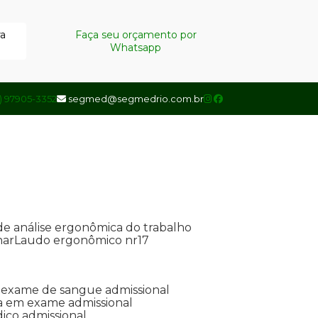
ra
Faça seu orçamento por
Whatsapp
1) 97905-3352
segmed@segmedrio.com.br
de análise ergonômica do trabalho
nar
Laudo ergonômico nr17
de exame de sangue admissional
ada em exame admissional
dico admissional