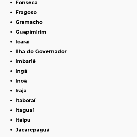
Fonseca
Fragoso
Gramacho
Guapimirim
Icaraí
Ilha do Governador
Imbariê
Ingá
Inoã
Irajá
Itaboraí
Itaguaí
Itaipu
Jacarepaguá