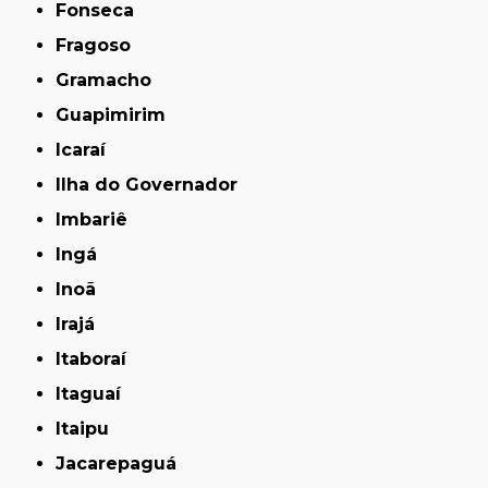
Fonseca
Fragoso
Gramacho
Guapimirim
Icaraí
Ilha do Governador
Imbariê
Ingá
Inoã
Irajá
Itaboraí
Itaguaí
Itaipu
Jacarepaguá