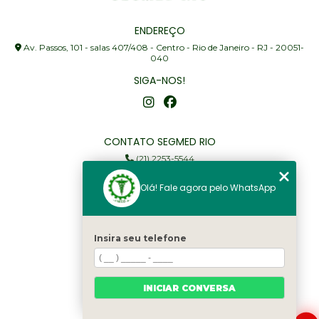
ENDEREÇO
Av. Passos, 101 - salas 407/408 - Centro - Rio de Janeiro - RJ - 20051-
040
SIGA-NOS!
CONTATO SEGMED RIO
(21) 2253-5544
(21) 97905-3352
Olá! Fale agora pelo WhatsApp
segmed@segmedrio.com.br
MENU
Insira seu telefone
Home
Institucional
Serviços
INICIAR CONVERSA
Fale Conosco