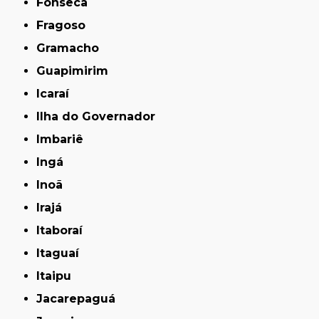
Fonseca
Fragoso
Gramacho
Guapimirim
Icaraí
Ilha do Governador
Imbariê
Ingá
Inoã
Irajá
Itaboraí
Itaguaí
Itaipu
Jacarepaguá