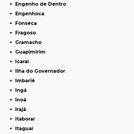
Engenho de Dentro
Engenhoca
Fonseca
Fragoso
Gramacho
Guapimirim
Icaraí
Ilha do Governador
Imbariê
Ingá
Inoã
Irajá
Itaboraí
Itaguaí