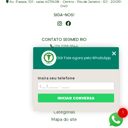
Av. Passos, 101 - salas 407/408 - Centro - Rio de Janeiro - RJ - 20051-
040
SIGA-NOS!
CONTATO SEGMED RIO
(21) 2253-5544
(21) 97905-3352
Olá! Fale agora pelo WhatsApp
segmed@segmedrio.com.br
MENU
Insira seu telefone
Home
Institucional
Serviços
INICIAR CONVERSA
Fale Conosco
Categorias
1
Mapa do site