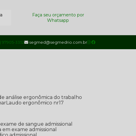
ra
Faça seu orçamento por
Whatsapp
1) 97905-3352
segmed@segmedrio.com.br
de análise ergonômica do trabalho
nar
Laudo ergonômico nr17
de exame de sangue admissional
ada em exame admissional
dico admissional