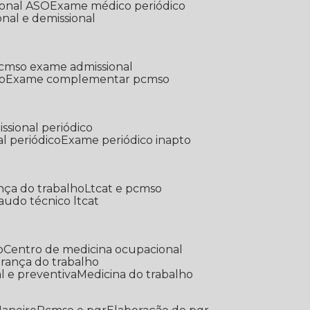
ional ASO
Exame médico periódico
onal e demissional
Pcmso exame admissional
o
Exame complementar pcmso
ssional periódico
l periódico
Exame periódico inapto
nça do trabalho
Ltcat e pcmso
Laudo técnico ltcat
o
Centro de medicina ocupacional
gurança do trabalho
l e preventiva
Medicina do trabalho