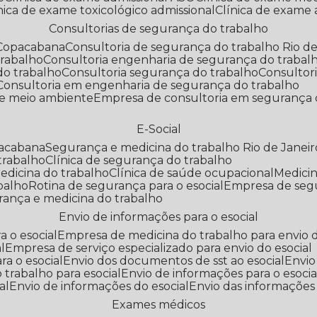
línica de exame toxicológico admissional
Clínica de exame
Consultorias de segurança do trabalho
 Copacabana
Consultoria de segurança do trabalho Rio de
trabalho
Consultoria engenharia de segurança do trabal
do trabalho
Consultoria segurança do trabalho
Consultor
Consultoria em engenharia de segurança do trabalho
 e meio ambiente
Empresa de consultoria em segurança 
E-Social
pacabana
Segurança e medicina do trabalho Rio de Janeir
 trabalho
Clínica de segurança do trabalho
medicina do trabalho
Clínica de saúde ocupacional
Medic
abalho
Rotina de segurança para o esocial
Empresa de seg
rança e medicina do trabalho
Envio de informações para o esocial
a o esocial
Empresa de medicina do trabalho para envio d
l
Empresa de serviço especializado para envio do esocial
a o esocial
Envio dos documentos de sst ao esocial
Envi
 trabalho para esocial
Envio de informações para o esocia
al
Envio de informações do esocial
Envio das informações
Exames médicos