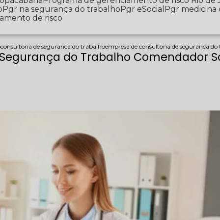
 Copacabana
Programa de gerenciamento de risco Rio de 
o
Pgr na segurança do trabalho
Pgr eSocial
Pgr medicina
iamento de risco
o
consultoria de seguranca do trabalho
empresa de consultoria de seguranca do
e Segurança do Trabalho Comendador S