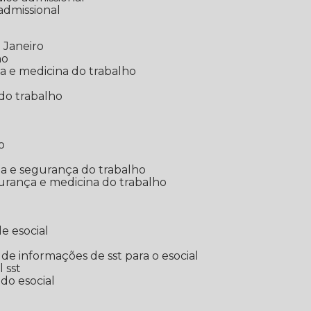
 admissional
 Janeiro
ho
ia e medicina do trabalho
do trabalho
o
ina e segurança do trabalho
urança e medicina do trabalho
e esocial
o de informações de sst para o esocial
l sst
 do esocial