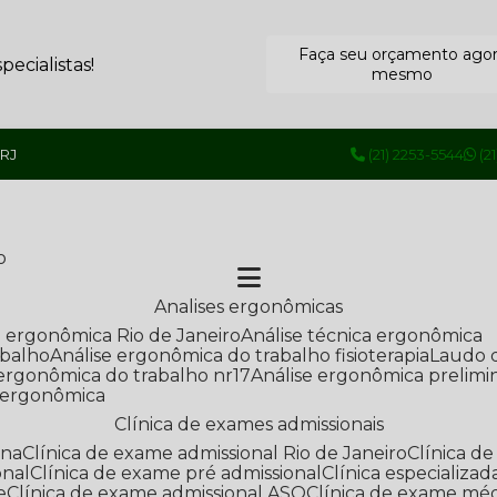
Faça seu orçamento ago
ecialistas!
mesmo
 RJ
(21) 2253-5544
(2
o
Analises ergonômicas
se ergonômica Rio de Janeiro
Análise técnica ergonômica
abalho
Análise ergonômica do trabalho fisioterapia
Laudo 
e ergonômica do trabalho nr17
Análise ergonômica prelimi
e ergonômica
Clínica de exames admissionais
ana
Clínica de exame admissional Rio de Janeiro
Clínica 
onal
Clínica de exame pré admissional
Clínica especializ
e
Clínica de exame admissional ASO
Clínica de exame mé