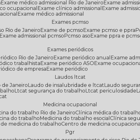
a
Exame médico admissional Rio de Janeiro
Exame admiss
co ocupacional
Exame clínico admissional
Exame admissi
acional
Exame médico admissional
Exames pcmso
o Rio de Janeiro
Exame de pcmso
Exame pcmso e ppra
Exame admissional pcmso
Pcmso aso
Exame ppra e pcms
Exames periódicos
riódico Rio de Janeiro
Exame periódico anual
Exame admi
ódico trabalhista
Exame periódico ASO
Exame ocupaciona
riódico de empresa
Exame periódico
Laudos ltcat
o de Janeiro
Laudo de insalubridade e ltcat
Laudo segura
abalho
Ltcat segurança do trabalho
Ltcat periculosidade
cat
Medicina ocupacional
icina do trabalho Rio de Janeiro
Clínica médica do trabalh
icina do trabalho
Medicina do trabalho esocial
Clínica se
o de medicina do trabalho
Centro de medicina ocupaciona
Pgr