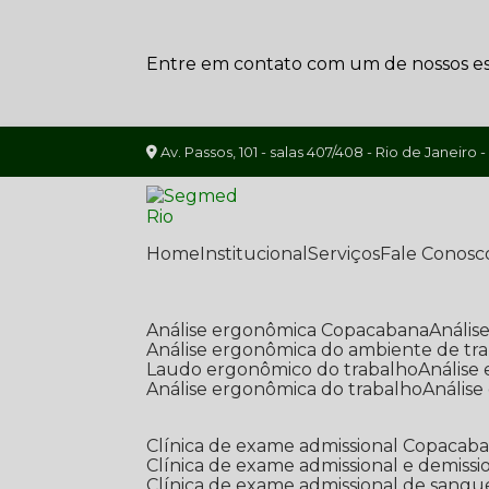
Entre em contato com um de nossos esp
Av. Passos, 101 - salas 407/408 - Rio de Janeiro -
Home
Institucional
Serviços
Fale Conosc
Análise ergonômica Copacabana
Análi
Análise ergonômica do ambiente de tr
Laudo ergonômico do trabalho
Anális
Análise ergonômica do trabalho
Anális
Clínica de exame admissional Copacab
Clínica de exame admissional e demissi
Clínica de exame admissional de sangu