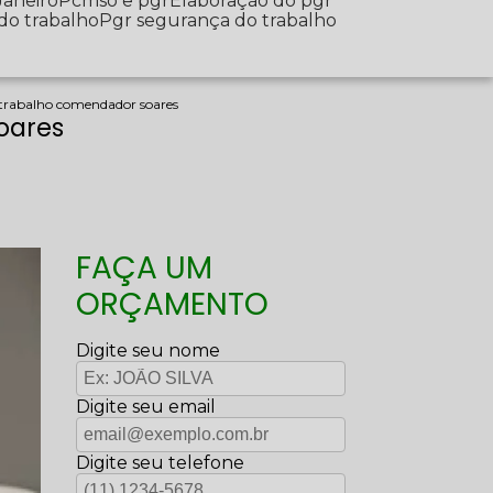
Janeiro
Pcmso e pgr
Elaboração do pgr
 do trabalho
Pgr segurança do trabalho
 trabalho comendador soares
oares
FAÇA UM
ORÇAMENTO
Digite seu nome
Digite seu email
Digite seu telefone