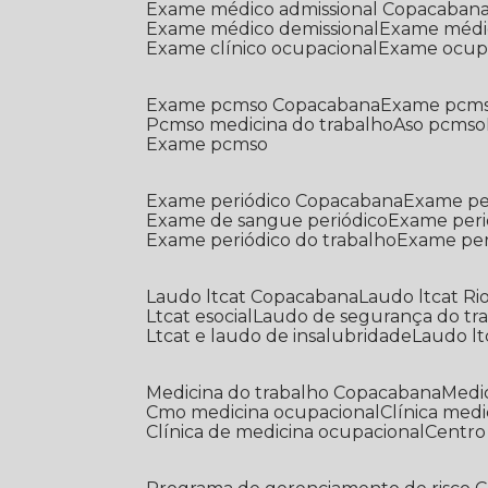
Exame médico admissional Copacaban
Exame médico demissional
Exame médi
Exame clínico ocupacional
Exame ocup
Exame pcmso Copacabana
Exame pcms
Pcmso medicina do trabalho
Aso pcmso
Exame pcmso
Exame periódico Copacabana
Exame pe
Exame de sangue periódico
Exame peri
Exame periódico do trabalho
Exame pe
Laudo ltcat Copacabana
Laudo ltcat Ri
Ltcat esocial
Laudo de segurança do tr
Ltcat e laudo de insalubridade
Laudo lt
Medicina do trabalho Copacabana
Med
Cmo medicina ocupacional
Clínica med
Clínica de medicina ocupacional
Centr