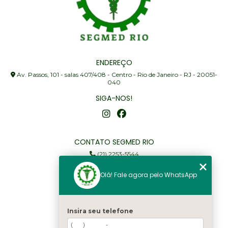
ENDEREÇO
Av. Passos, 101 - salas 407/408 - Centro - Rio de Janeiro - RJ - 20051-
040
SIGA-NOS!
CONTATO SEGMED RIO
(21) 2253-5544
(21) 97905-3352
Olá! Fale agora pelo WhatsApp
segmed@segmedrio.com.br
MENU
Insira seu telefone
Home