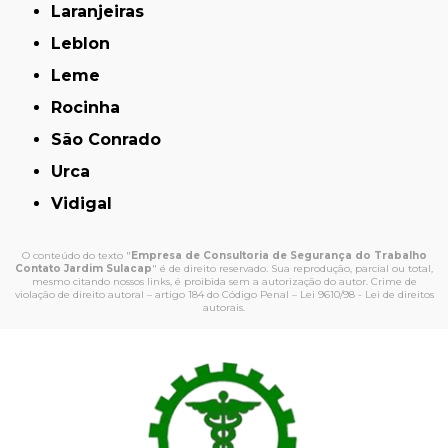
Laranjeiras
Leblon
Leme
Rocinha
São Conrado
Urca
Vidigal
O conteúdo do texto "
Empresa de Consultoria de Segurança do Trabalho
Contato Jardim Sulacap
" é de direito reservado. Sua reprodução, parcial ou total,
mesmo citando nossos links, é proibida sem a autorização do autor. Crime de
violação de direito autoral – artigo 184 do Código Penal –
Lei 9610/98 - Lei de direitos
autorais
.