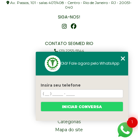
Av. Passos, 101 - salas 407/408 - Centro - Rio de Janeiro - RJ - 20051-
040
SIGA-NOS!
CONTATO SEGMED RIO
(21) 2253-5544
(21) 97905-3352
Olá! Fale agora pelo WhatsApp
segmed@segmedrio.com.br
MENU
Insira seu telefone
Home
Institucional
Serviços
INICIAR CONVERSA
Fale Conosco
Categorias
1
Mapa do site