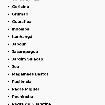
Gericinó
Grumari
Guaratiba
Inhoaíba
Itanhangá
Jabour
Jacarepaguá
Jardim Sulacap
Joá
Magalhães Bastos
Paciência
Padre Miguel
Pechincha
Pedra de Guaratiba