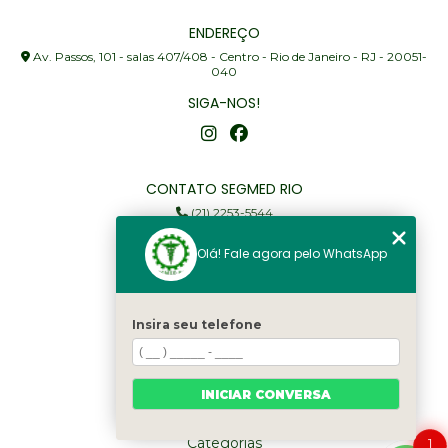
ENDEREÇO
Av. Passos, 101 - salas 407/408 - Centro - Rio de Janeiro - RJ - 20051-
040
SIGA-NOS!
CONTATO SEGMED RIO
(21) 2253-5544
(21) 97905-3352
Olá! Fale agora pelo WhatsApp
segmed@segmedrio.com.br
MENU
Insira seu telefone
Home
Institucional
Serviços
INICIAR CONVERSA
Fale Conosco
Categorias
1