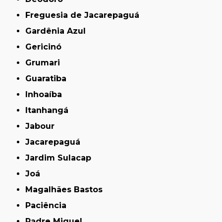
Freguesia de Jacarepaguá
Gardênia Azul
Gericinó
Grumari
Guaratiba
Inhoaíba
Itanhangá
Jabour
Jacarepaguá
Jardim Sulacap
Joá
Magalhães Bastos
Paciência
Padre Miguel