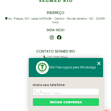
ENDEREÇO
Av. Passos, 101 - salas 407/408 - Centro - Rio de Janeiro - RJ - 20051-
040
SIGA-NOS!
CONTATO SEGMED RIO
(21) 2253-5544
(21) 97905-3352
Olá! Fale agora pelo WhatsApp
segmed@segmedrio.com.br
MENU
Insira seu telefone
Home
Institucional
Serviços
INICIAR CONVERSA
Fale Conosco