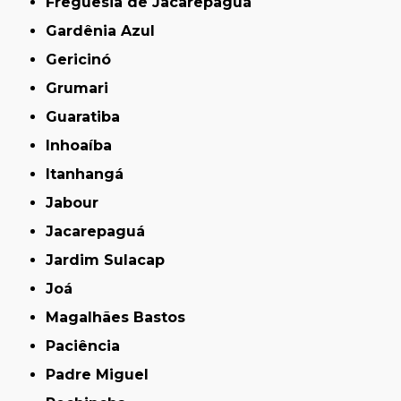
Freguesia de Jacarepaguá
Gardênia Azul
Gericinó
Grumari
Guaratiba
Inhoaíba
Itanhangá
Jabour
Jacarepaguá
Jardim Sulacap
Joá
Magalhães Bastos
Paciência
Padre Miguel