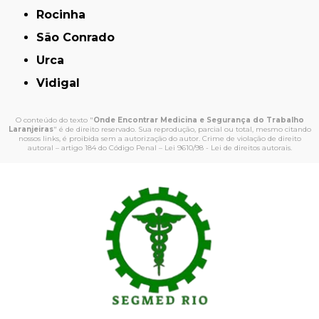
Rocinha
São Conrado
Urca
Vidigal
O conteúdo do texto "
Onde Encontrar Medicina e Segurança do Trabalho
Laranjeiras
" é de direito reservado. Sua reprodução, parcial ou total, mesmo citando
nossos links, é proibida sem a autorização do autor. Crime de violação de direito
autoral – artigo 184 do Código Penal –
Lei 9610/98 - Lei de direitos autorais
.