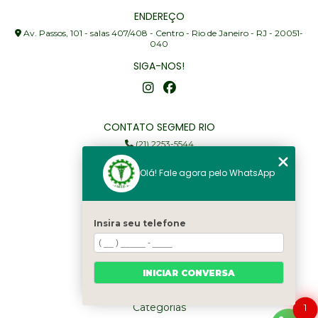
ENDEREÇO
Av. Passos, 101 - salas 407/408 - Centro - Rio de Janeiro - RJ - 20051-
040
SIGA-NOS!
CONTATO SEGMED RIO
(21) 2253-5544
(21) 97905-3352
Olá! Fale agora pelo WhatsApp
segmed@segmedrio.com.br
MENU
Insira seu telefone
Home
Institucional
Serviços
INICIAR CONVERSA
Fale Conosco
Categorias
1