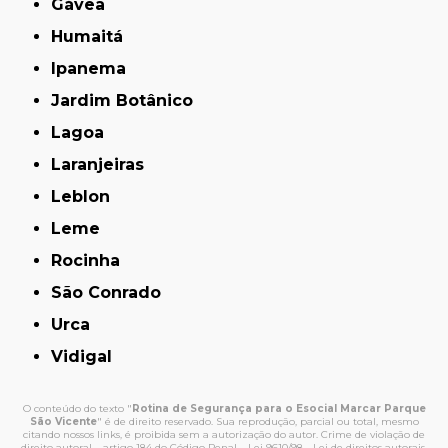
Gávea
Humaitá
Ipanema
Jardim Botânico
Lagoa
Laranjeiras
Leblon
Leme
Rocinha
São Conrado
Urca
Vidigal
O conteúdo do texto "
Rotina de Segurança para o Esocial Marcar Parque
São Vicente
" é de direito reservado. Sua reprodução, parcial ou total, mesmo
citando nossos links, é proibida sem a autorização do autor. Crime de violação de
direito autoral – artigo 184 do Código Penal –
Lei 9610/98 - Lei de direitos autorais
.