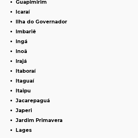
Guapimirim
Icaraí
Ilha do Governador
Imbariê
Ingá
Inoã
Irajá
Itaboraí
Itaguaí
Itaipu
Jacarepaguá
Japeri
Jardim Primavera
Lages