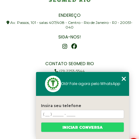
ENDEREÇO
Av. Passos, 101 - salas 407/408 - Centro - Rio de Janeiro - RJ - 20051-
040
SIGA-NOS!
CONTATO SEGMED RIO
(21) 2253-5544
(21) 97905-3352
Olá! Fale agora pelo WhatsApp
segmed@segmedrio.com.br
MENU
Insira seu telefone
Home
Institucional
Serviços
INICIAR CONVERSA
Fale Conosco