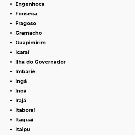
Engenhoca
Fonseca
Fragoso
Gramacho
Guapimirim
Icaraí
Ilha do Governador
Imbariê
Ingá
Inoã
Irajá
Itaboraí
Itaguaí
Itaipu