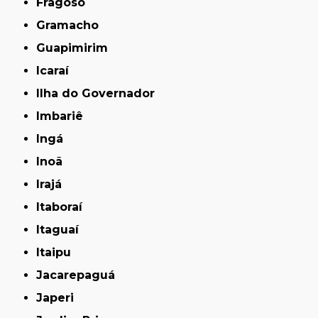
Fragoso
Gramacho
Guapimirim
Icaraí
Ilha do Governador
Imbariê
Ingá
Inoã
Irajá
Itaboraí
Itaguaí
Itaipu
Jacarepaguá
Japeri