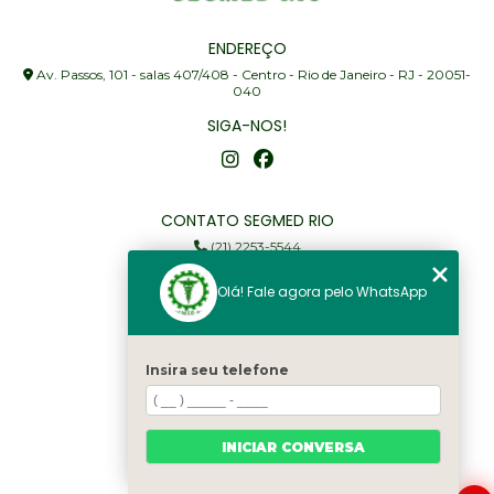
ENDEREÇO
Av. Passos, 101 - salas 407/408 - Centro - Rio de Janeiro - RJ - 20051-
040
SIGA-NOS!
CONTATO SEGMED RIO
(21) 2253-5544
(21) 97905-3352
Olá! Fale agora pelo WhatsApp
segmed@segmedrio.com.br
MENU
Insira seu telefone
Home
Institucional
Serviços
INICIAR CONVERSA
Fale Conosco