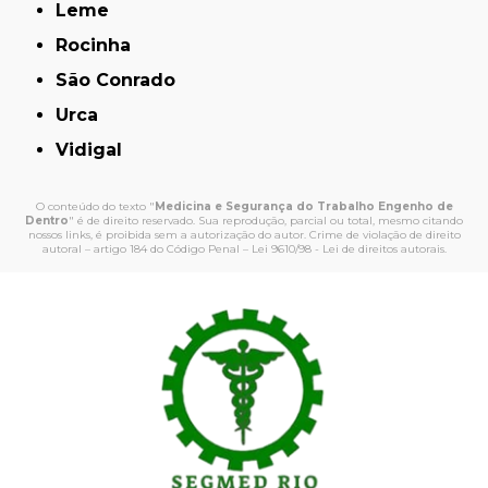
Leme
Rocinha
São Conrado
Urca
Vidigal
O conteúdo do texto "
Medicina e Segurança do Trabalho Engenho de
Dentro
" é de direito reservado. Sua reprodução, parcial ou total, mesmo citando
nossos links, é proibida sem a autorização do autor. Crime de violação de direito
autoral – artigo 184 do Código Penal –
Lei 9610/98 - Lei de direitos autorais
.