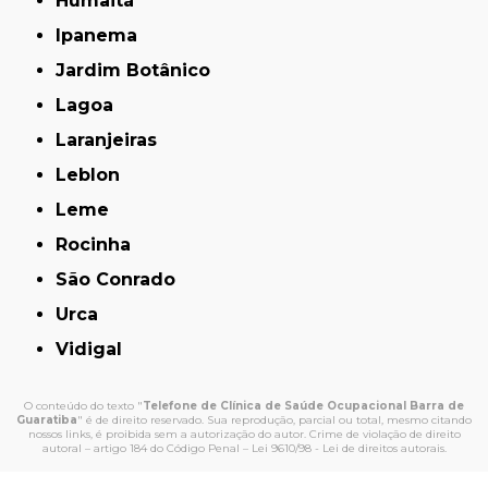
Humaitá
Ipanema
Jardim Botânico
Lagoa
Laranjeiras
Leblon
Leme
Rocinha
São Conrado
Urca
Vidigal
O conteúdo do texto "
Telefone de Clínica de Saúde Ocupacional Barra de
Guaratiba
" é de direito reservado. Sua reprodução, parcial ou total, mesmo citando
nossos links, é proibida sem a autorização do autor. Crime de violação de direito
autoral – artigo 184 do Código Penal –
Lei 9610/98 - Lei de direitos autorais
.