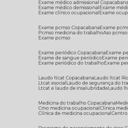
Exame médico admissional Copacaban
Exame médico demissional
Exame médi
Exame clínico ocupacional
Exame ocup
Exame pcmso Copacabana
Exame pcms
Pcmso medicina do trabalho
Aso pcmso
Exame pcmso
Exame periódico Copacabana
Exame pe
Exame de sangue periódico
Exame peri
Exame periódico do trabalho
Exame pe
Laudo ltcat Copacabana
Laudo ltcat Ri
Ltcat esocial
Laudo de segurança do tr
Ltcat e laudo de insalubridade
Laudo lt
Medicina do trabalho Copacabana
Med
Cmo medicina ocupacional
Clínica med
Clínica de medicina ocupacional
Centr