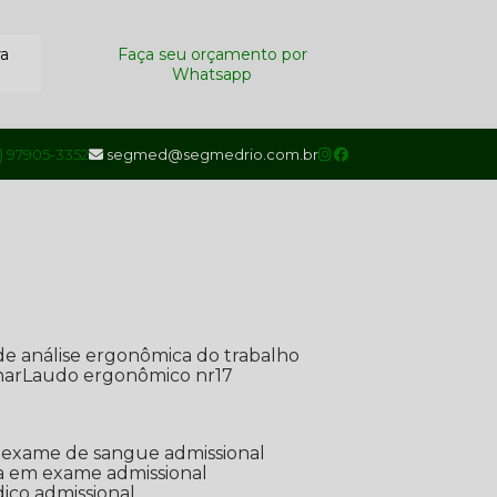
ra
Faça seu orçamento por
Whatsapp
1) 97905-3352
segmed@segmedrio.com.br
de análise ergonômica do trabalho
nar
Laudo ergonômico nr17
de exame de sangue admissional
ada em exame admissional
dico admissional