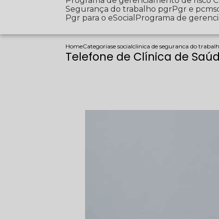
Programa de gerenciamento de risco
Segurança do trabalho pgr
Pgr e pcms
Pgr para o eSocial
Programa de gerenc
Home
Categorias
e social
clinica de seguranca do trabal
Telefone de Clínica de Sa