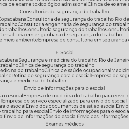
línica de exame toxicológico admissional
Clínica de exame
Consultorias de segurança do trabalho
 Copacabana
Consultoria de segurança do trabalho Rio de
trabalho
Consultoria engenharia de segurança do trabal
do trabalho
Consultoria segurança do trabalho
Consultor
Consultoria em engenharia de segurança do trabalho
 e meio ambiente
Empresa de consultoria em segurança 
E-Social
pacabana
Segurança e medicina do trabalho Rio de Janeir
 trabalho
Clínica de segurança do trabalho
medicina do trabalho
Clínica de saúde ocupacional
Medic
abalho
Rotina de segurança para o esocial
Empresa de seg
rança e medicina do trabalho
Envio de informações para o esocial
a o esocial
Empresa de medicina do trabalho para envio d
l
Empresa de serviço especializado para envio do esocial
a o esocial
Envio dos documentos de sst ao esocial
Envi
 trabalho para esocial
Envio de informações para o esocia
al
Envio de informações do esocial
Envio das informações
Exames médicos