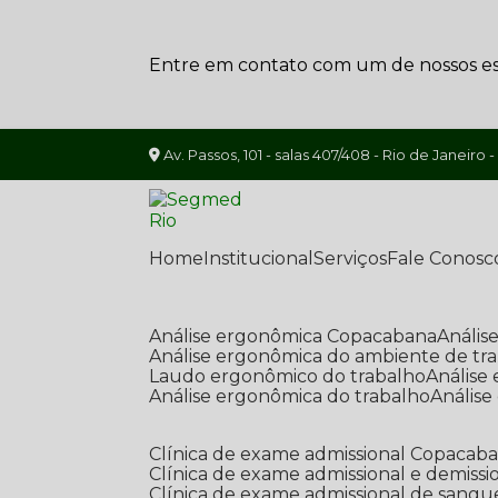
Entre em contato com um de nossos esp
Av. Passos, 101 - salas 407/408 - Rio de Janeiro -
Home
Institucional
Serviços
Fale Conosc
Análise ergonômica Copacabana
Análi
Análise ergonômica do ambiente de tr
Laudo ergonômico do trabalho
Anális
Análise ergonômica do trabalho
Anális
Clínica de exame admissional Copacab
Clínica de exame admissional e demissi
Clínica de exame admissional de sangu