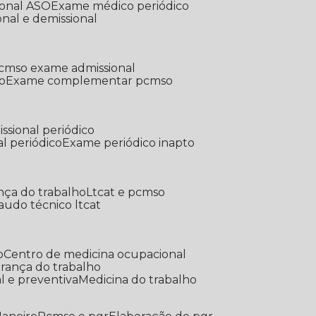
ional ASO
Exame médico periódico
onal e demissional
Pcmso exame admissional
o
Exame complementar pcmso
ssional periódico
l periódico
Exame periódico inapto
nça do trabalho
Ltcat e pcmso
Laudo técnico ltcat
o
Centro de medicina ocupacional
gurança do trabalho
l e preventiva
Medicina do trabalho