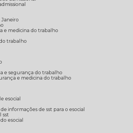
 admissional
 Janeiro
ho
ia e medicina do trabalho
do trabalho
o
ina e segurança do trabalho
urança e medicina do trabalho
e esocial
o de informações de sst para o esocial
l sst
 do esocial