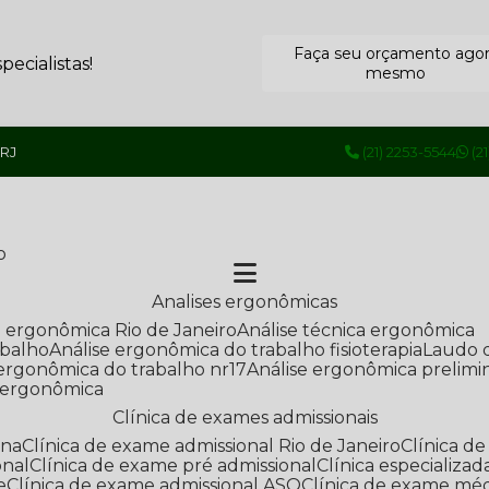
Faça seu orçamento ago
ecialistas!
mesmo
 RJ
(21) 2253-5544
(2
o
Analises ergonômicas
se ergonômica Rio de Janeiro
Análise técnica ergonômica
abalho
Análise ergonômica do trabalho fisioterapia
Laudo 
e ergonômica do trabalho nr17
Análise ergonômica prelimi
e ergonômica
Clínica de exames admissionais
ana
Clínica de exame admissional Rio de Janeiro
Clínica 
onal
Clínica de exame pré admissional
Clínica especializ
e
Clínica de exame admissional ASO
Clínica de exame mé