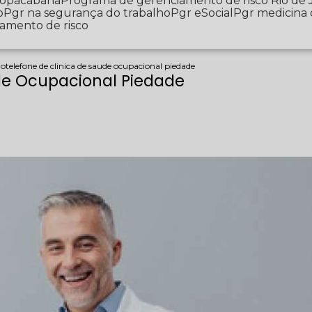
 Copacabana
Programa de gerenciamento de risco Rio de 
o
Pgr na segurança do trabalho
Pgr eSocial
Pgr medicina
iamento de risco
ho
telefone de clinica de saude ocupacional piedade
úde Ocupacional Piedade