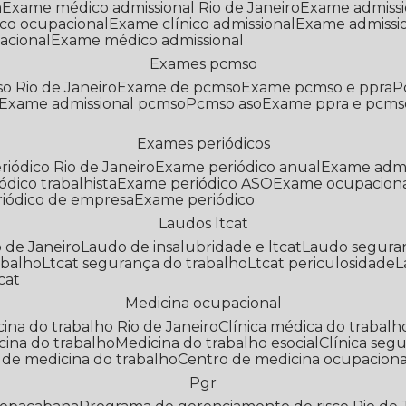
a
Exame médico admissional Rio de Janeiro
Exame admiss
co ocupacional
Exame clínico admissional
Exame admissi
acional
Exame médico admissional
Exames pcmso
o Rio de Janeiro
Exame de pcmso
Exame pcmso e ppra
Exame admissional pcmso
Pcmso aso
Exame ppra e pcms
Exames periódicos
riódico Rio de Janeiro
Exame periódico anual
Exame admi
ódico trabalhista
Exame periódico ASO
Exame ocupaciona
riódico de empresa
Exame periódico
Laudos ltcat
o de Janeiro
Laudo de insalubridade e ltcat
Laudo segura
abalho
Ltcat segurança do trabalho
Ltcat periculosidade
cat
Medicina ocupacional
icina do trabalho Rio de Janeiro
Clínica médica do trabalh
icina do trabalho
Medicina do trabalho esocial
Clínica se
o de medicina do trabalho
Centro de medicina ocupaciona
Pgr