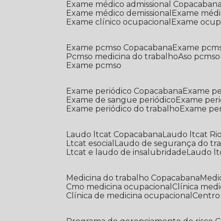
Exame médico admissional Copacaban
Exame médico demissional
Exame médi
Exame clínico ocupacional
Exame ocup
Exame pcmso Copacabana
Exame pcms
Pcmso medicina do trabalho
Aso pcmso
Exame pcmso
Exame periódico Copacabana
Exame pe
Exame de sangue periódico
Exame peri
Exame periódico do trabalho
Exame pe
Laudo ltcat Copacabana
Laudo ltcat Ri
Ltcat esocial
Laudo de segurança do tr
Ltcat e laudo de insalubridade
Laudo lt
Medicina do trabalho Copacabana
Med
Cmo medicina ocupacional
Clínica med
Clínica de medicina ocupacional
Centr