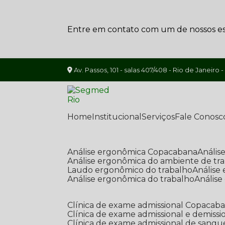
Entre em contato com um de nossos esp
Av. Passos, 101 - salas 407/408 - Rio de Janeiro -
Home
Institucional
Serviços
Fale Conosc
Análise ergonômica Copacabana
Análi
Análise ergonômica do ambiente de tr
Laudo ergonômico do trabalho
Anális
Análise ergonômica do trabalho
Anális
Clínica de exame admissional Copacab
Clínica de exame admissional e demissi
Clínica de exame admissional de sangu