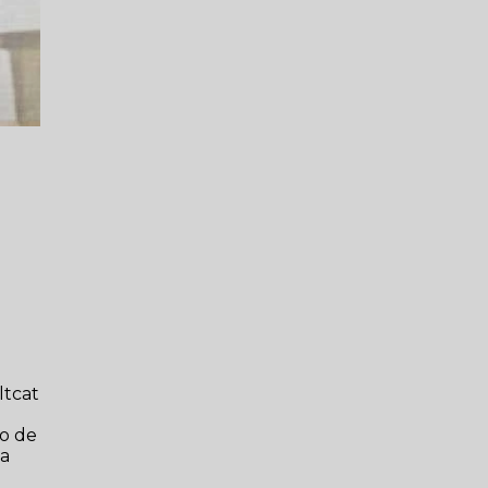
ltcat
io de
 a