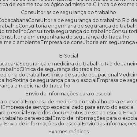
línica de exame toxicológico admissional
Clínica de exame
Consultorias de segurança do trabalho
 Copacabana
Consultoria de segurança do trabalho Rio de
trabalho
Consultoria engenharia de segurança do trabal
do trabalho
Consultoria segurança do trabalho
Consultor
Consultoria em engenharia de segurança do trabalho
 e meio ambiente
Empresa de consultoria em segurança 
E-Social
pacabana
Segurança e medicina do trabalho Rio de Janeir
 trabalho
Clínica de segurança do trabalho
medicina do trabalho
Clínica de saúde ocupacional
Medic
abalho
Rotina de segurança para o esocial
Empresa de seg
rança e medicina do trabalho
Envio de informações para o esocial
a o esocial
Empresa de medicina do trabalho para envio d
l
Empresa de serviço especializado para envio do esocial
a o esocial
Envio dos documentos de sst ao esocial
Envi
 trabalho para esocial
Envio de informações para o esocia
al
Envio de informações do esocial
Envio das informações
Exames médicos