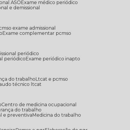
ional ASO
Exame médico periódico
onal e demissional
Pcmso exame admissional
o
Exame complementar pcmso
ssional periódico
l periódico
Exame periódico inapto
nça do trabalho
Ltcat e pcmso
Laudo técnico ltcat
o
Centro de medicina ocupacional
gurança do trabalho
l e preventiva
Medicina do trabalho