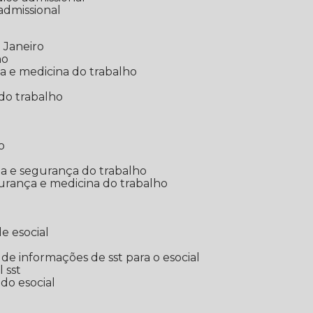
 admissional
 Janeiro
ho
ia e medicina do trabalho
do trabalho
o
ina e segurança do trabalho
urança e medicina do trabalho
e esocial
o de informações de sst para o esocial
l sst
 do esocial