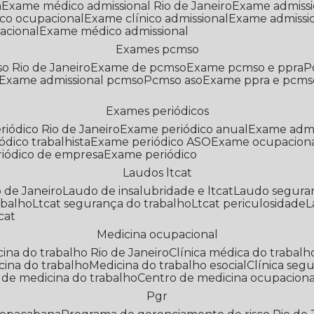
a
Exame médico admissional Rio de Janeiro
Exame admiss
co ocupacional
Exame clínico admissional
Exame admissi
acional
Exame médico admissional
Exames pcmso
o Rio de Janeiro
Exame de pcmso
Exame pcmso e ppra
Exame admissional pcmso
Pcmso aso
Exame ppra e pcms
Exames periódicos
riódico Rio de Janeiro
Exame periódico anual
Exame admi
ódico trabalhista
Exame periódico ASO
Exame ocupaciona
riódico de empresa
Exame periódico
Laudos ltcat
o de Janeiro
Laudo de insalubridade e ltcat
Laudo segura
abalho
Ltcat segurança do trabalho
Ltcat periculosidade
cat
Medicina ocupacional
icina do trabalho Rio de Janeiro
Clínica médica do trabalh
icina do trabalho
Medicina do trabalho esocial
Clínica se
o de medicina do trabalho
Centro de medicina ocupaciona
Pgr