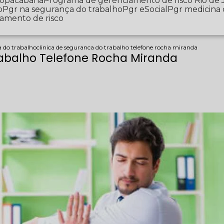
 Copacabana
Programa de gerenciamento de risco Rio de 
o
Pgr na segurança do trabalho
Pgr eSocial
Pgr medicina
iamento de risco
a do trabalho
clinica de seguranca do trabalho telefone rocha miranda
rabalho Telefone Rocha Miranda