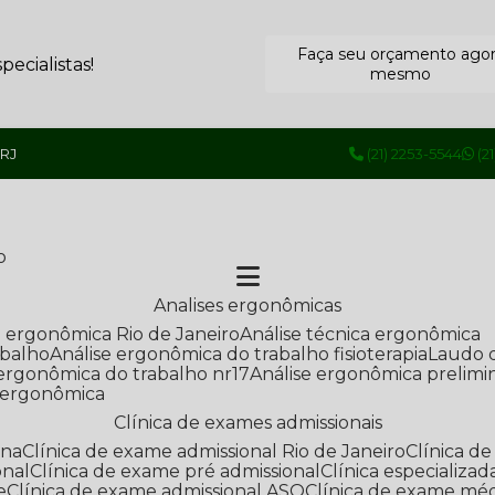
Faça seu orçamento ago
ecialistas!
mesmo
 RJ
(21) 2253-5544
(2
o
Analises ergonômicas
se ergonômica Rio de Janeiro
Análise técnica ergonômica
abalho
Análise ergonômica do trabalho fisioterapia
Laudo 
e ergonômica do trabalho nr17
Análise ergonômica prelimi
e ergonômica
Clínica de exames admissionais
ana
Clínica de exame admissional Rio de Janeiro
Clínica 
onal
Clínica de exame pré admissional
Clínica especializ
e
Clínica de exame admissional ASO
Clínica de exame mé