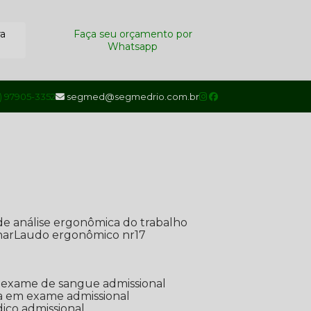
ra
Faça seu orçamento por
Whatsapp
1) 97905-3352
segmed@segmedrio.com.br
de análise ergonômica do trabalho
nar
Laudo ergonômico nr17
de exame de sangue admissional
ada em exame admissional
dico admissional