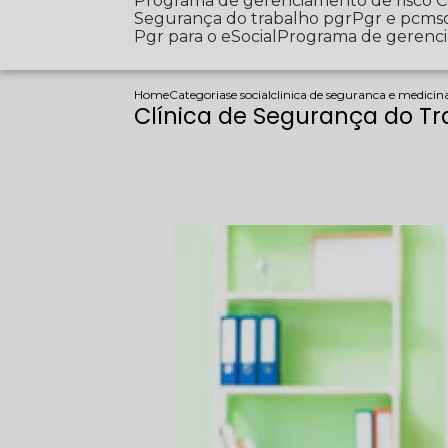
Programa de gerenciamento de risco
Segurança do trabalho pgr
Pgr e pcms
Pgr para o eSocial
Programa de gerenc
Home
Categorias
e social
clinica de seguranca e medicin
Clínica de Segurança do T