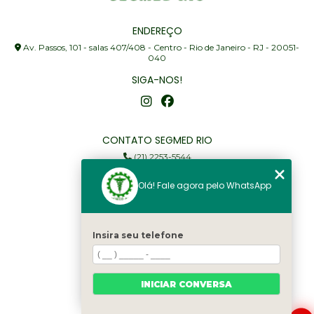
ENDEREÇO
Av. Passos, 101 - salas 407/408 - Centro - Rio de Janeiro - RJ - 20051-
040
SIGA-NOS!
CONTATO SEGMED RIO
(21) 2253-5544
(21) 97905-3352
Olá! Fale agora pelo WhatsApp
segmed@segmedrio.com.br
MENU
Insira seu telefone
Home
Institucional
Serviços
INICIAR CONVERSA
Fale Conosco