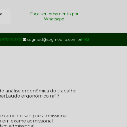
ra
Faça seu orçamento por
Whatsapp
1) 97905-3352
segmed@segmedrio.com.br
de análise ergonômica do trabalho
nar
Laudo ergonômico nr17
de exame de sangue admissional
ada em exame admissional
dico admissional