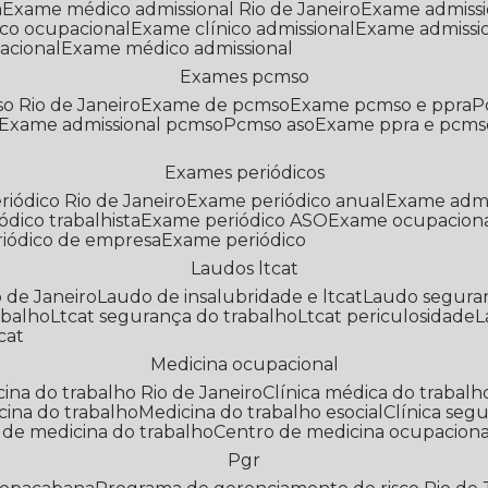
a
Exame médico admissional Rio de Janeiro
Exame admiss
co ocupacional
Exame clínico admissional
Exame admissi
acional
Exame médico admissional
Exames pcmso
o Rio de Janeiro
Exame de pcmso
Exame pcmso e ppra
Exame admissional pcmso
Pcmso aso
Exame ppra e pcms
Exames periódicos
riódico Rio de Janeiro
Exame periódico anual
Exame admi
ódico trabalhista
Exame periódico ASO
Exame ocupaciona
riódico de empresa
Exame periódico
Laudos ltcat
o de Janeiro
Laudo de insalubridade e ltcat
Laudo segura
abalho
Ltcat segurança do trabalho
Ltcat periculosidade
cat
Medicina ocupacional
icina do trabalho Rio de Janeiro
Clínica médica do trabalh
icina do trabalho
Medicina do trabalho esocial
Clínica se
o de medicina do trabalho
Centro de medicina ocupaciona
Pgr