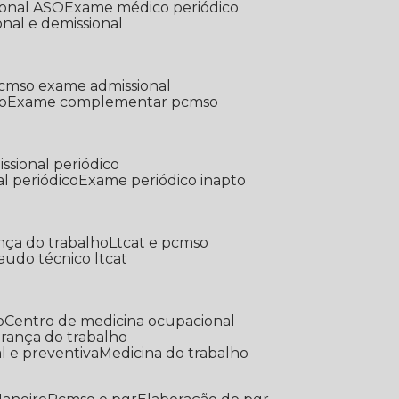
ional ASO
Exame médico periódico
onal e demissional
Pcmso exame admissional
o
Exame complementar pcmso
ssional periódico
l periódico
Exame periódico inapto
nça do trabalho
Ltcat e pcmso
Laudo técnico ltcat
o
Centro de medicina ocupacional
gurança do trabalho
l e preventiva
Medicina do trabalho