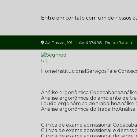
Entre em contato com um de nossos esp
Av. Passos, 101 - salas 407/408 - Rio de Janeiro -
Home
Institucional
Serviços
Fale Conosc
Análise ergonômica Copacabana
Análi
Análise ergonômica do ambiente de tr
Laudo ergonômico do trabalho
Anális
Análise ergonômica do trabalho
Anális
Clínica de exame admissional Copacab
Clínica de exame admissional e demissi
Clínica de exame admissional de sangu