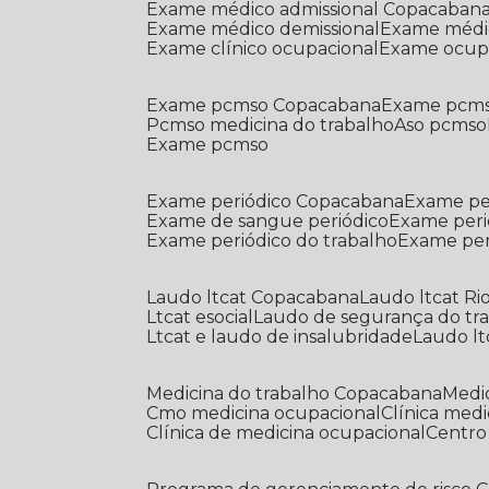
Exame médico admissional Copacaban
Exame médico demissional
Exame médi
Exame clínico ocupacional
Exame ocup
Exame pcmso Copacabana
Exame pcms
Pcmso medicina do trabalho
Aso pcmso
Exame pcmso
Exame periódico Copacabana
Exame pe
Exame de sangue periódico
Exame peri
Exame periódico do trabalho
Exame pe
Laudo ltcat Copacabana
Laudo ltcat Ri
Ltcat esocial
Laudo de segurança do tr
Ltcat e laudo de insalubridade
Laudo lt
Medicina do trabalho Copacabana
Med
Cmo medicina ocupacional
Clínica med
Clínica de medicina ocupacional
Centr