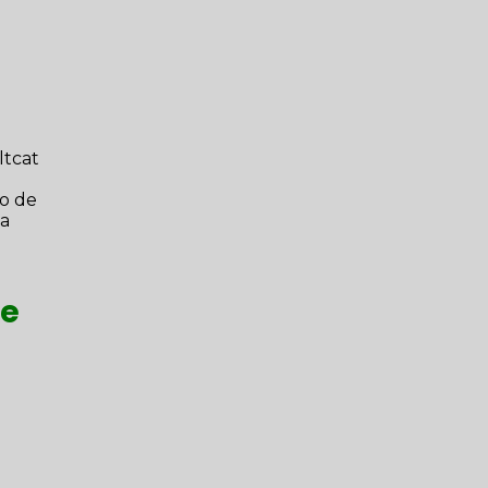
r
ltcat
io de
 a
e