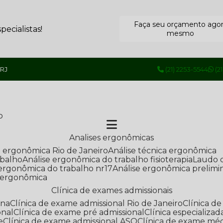
Faça seu orçamento ago
ecialistas!
mesmo
 RJ
(21) 2253-5544
(2
o
Analises ergonômicas
se ergonômica Rio de Janeiro
Análise técnica ergonômica
abalho
Análise ergonômica do trabalho fisioterapia
Laudo 
e ergonômica do trabalho nr17
Análise ergonômica prelimi
e ergonômica
Clínica de exames admissionais
ana
Clínica de exame admissional Rio de Janeiro
Clínica 
onal
Clínica de exame pré admissional
Clínica especializ
e
Clínica de exame admissional ASO
Clínica de exame mé