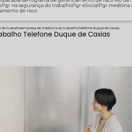
 Copacabana
Programa de gerenciamento de risco Rio de 
o
Pgr na segurança do trabalho
Pgr eSocial
Pgr medicina
iamento de risco
a do trabalho
empresa de medicina do trabalho telefone duque de caxias
abalho Telefone Duque de Caxias