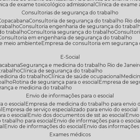
línica de exame toxicológico admissional
Clínica de exame
Consultorias de segurança do trabalho
 Copacabana
Consultoria de segurança do trabalho Rio de
trabalho
Consultoria engenharia de segurança do trabal
do trabalho
Consultoria segurança do trabalho
Consultor
Consultoria em engenharia de segurança do trabalho
 e meio ambiente
Empresa de consultoria em segurança 
E-Social
pacabana
Segurança e medicina do trabalho Rio de Janeir
 trabalho
Clínica de segurança do trabalho
medicina do trabalho
Clínica de saúde ocupacional
Medic
abalho
Rotina de segurança para o esocial
Empresa de seg
rança e medicina do trabalho
Envio de informações para o esocial
a o esocial
Empresa de medicina do trabalho para envio d
l
Empresa de serviço especializado para envio do esocial
a o esocial
Envio dos documentos de sst ao esocial
Envi
 trabalho para esocial
Envio de informações para o esocia
al
Envio de informações do esocial
Envio das informações
Exames médicos