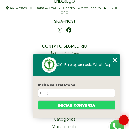
ENDEREÇO
Av. Passos, 101 - salas 407/408 - Centro - Rio de Janeiro - RJ - 20051-
040
SIGA-NOS!
CONTATO SEGMED RIO
(21) 2253-5544
(21) 97905-3352
Olá! Fale agora pelo WhatsApp
segmed@segmedrio.com.br
MENU
Insira seu telefone
Home
Institucional
Serviços
INICIAR CONVERSA
Fale Conosco
Categorias
1
Mapa do site