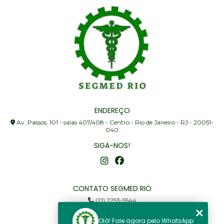
ENDEREÇO
Av. Passos, 101 - salas 407/408 - Centro - Rio de Janeiro - RJ - 20051-
040
SIGA-NOS!
CONTATO SEGMED RIO
(21) 2253-5544
(21) 97905-3352
Olá! Fale agora pelo WhatsApp
segmed@segmedrio.com.br