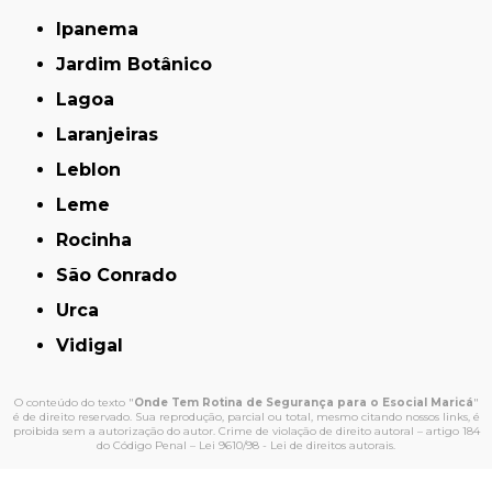
Ipanema
Jardim Botânico
Lagoa
Laranjeiras
Leblon
Leme
Rocinha
São Conrado
Urca
Vidigal
O conteúdo do texto "
Onde Tem Rotina de Segurança para o Esocial Maricá
"
é de direito reservado. Sua reprodução, parcial ou total, mesmo citando nossos links, é
proibida sem a autorização do autor. Crime de violação de direito autoral – artigo 184
do Código Penal –
Lei 9610/98 - Lei de direitos autorais
.