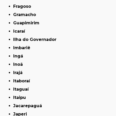
Fragoso
Gramacho
Guapimirim
Icaraí
Ilha do Governador
Imbariê
Ingá
Inoã
Irajá
Itaboraí
Itaguaí
Itaipu
Jacarepaguá
Japeri