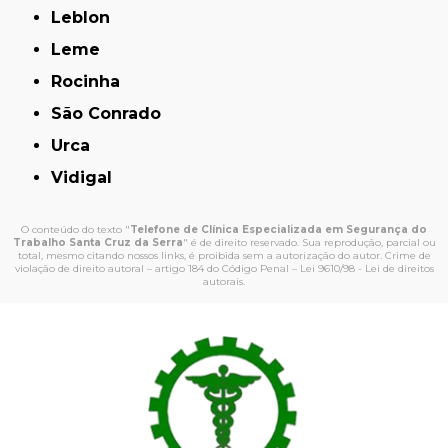
Leblon
Leme
Rocinha
São Conrado
Urca
Vidigal
O conteúdo do texto "
Telefone de Clínica Especializada em Segurança do
Trabalho Santa Cruz da Serra
" é de direito reservado. Sua reprodução, parcial ou
total, mesmo citando nossos links, é proibida sem a autorização do autor. Crime de
violação de direito autoral – artigo 184 do Código Penal –
Lei 9610/98 - Lei de direitos
autorais
.