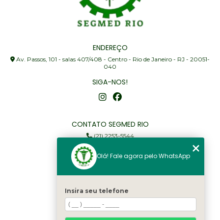
ENDEREÇO
Av. Passos, 101 - salas 407/408 - Centro - Rio de Janeiro - RJ - 20051-
040
SIGA-NOS!
CONTATO SEGMED RIO
(21) 2253-5544
(21) 97905-3352
Olá! Fale agora pelo WhatsApp
segmed@segmedrio.com.br
MENU
Insira seu telefone
Home
Institucional