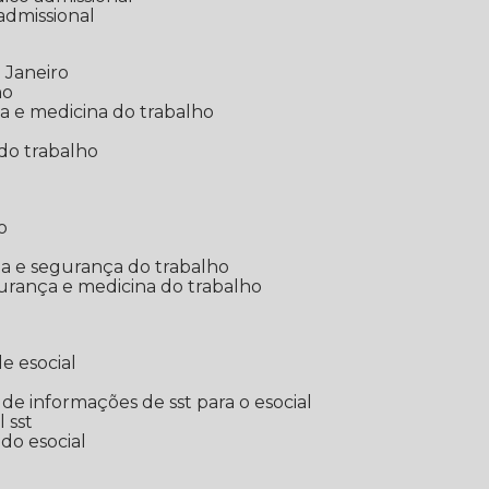
 admissional
 Janeiro
ho
ia e medicina do trabalho
do trabalho
o
ina e segurança do trabalho
urança e medicina do trabalho
e esocial
o de informações de sst para o esocial
l sst
 do esocial