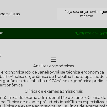
Faça seu orçamento ago
ecialistas!
mesmo
 RJ
(21) 2253-5544
(2
o
Analises ergonômicas
se ergonômica Rio de Janeiro
Análise técnica ergonômica
abalho
Análise ergonômica do trabalho fisioterapia
Laudo 
e ergonômica do trabalho nr17
Análise ergonômica prelimi
e ergonômica
Clínica de exames admissionais
ana
Clínica de exame admissional Rio de Janeiro
Clínica 
onal
Clínica de exame pré admissional
Clínica especializ
e
Clínica de exame admissional ASO
Clínica de exame mé