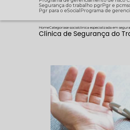
Programa de gerenciamento de risco
Segurança do trabalho pgr
Pgr e pcms
Pgr para o eSocial
Programa de gerenc
Home
Categorias
e social
clinica especializada em segur
Clínica de Segurança do T