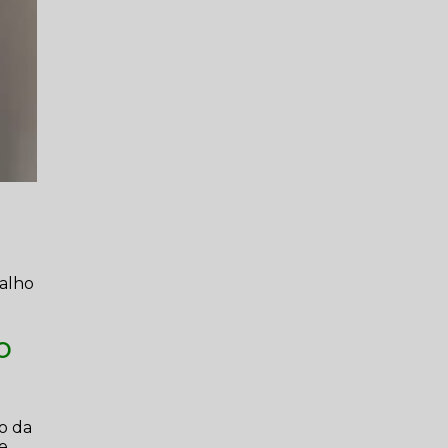
balho
o
o da
de