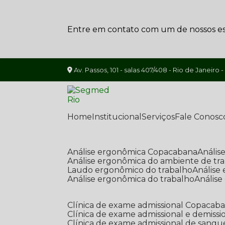
Entre em contato com um de nossos esp
Av. Passos, 101 - salas 407/408 - Rio de Janeiro -
Home
Institucional
Serviços
Fale Conosc
Análise ergonômica Copacabana
Análi
Análise ergonômica do ambiente de tr
Laudo ergonômico do trabalho
Anális
Análise ergonômica do trabalho
Anális
Clínica de exame admissional Copacab
Clínica de exame admissional e demissi
Clínica de exame admissional de sangu