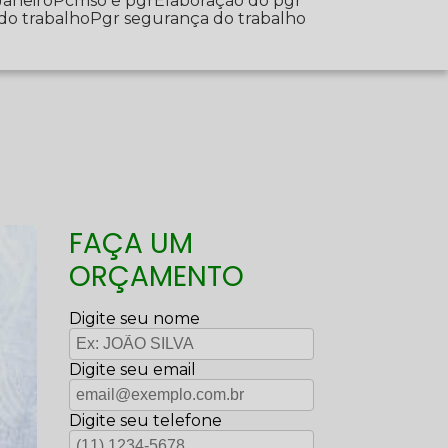
Janeiro
Pcmso e pgr
Elaboração do pgr
 do trabalho
Pgr segurança do trabalho
FAÇA UM
ORÇAMENTO
Digite seu nome
Digite seu email
Digite seu telefone