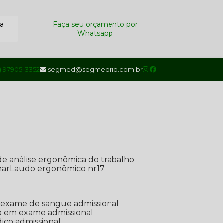
ra
Faça seu orçamento por
Whatsapp
1) 97905-3352
segmed@segmedrio.com.br
de análise ergonômica do trabalho
nar
Laudo ergonômico nr17
de exame de sangue admissional
ada em exame admissional
dico admissional