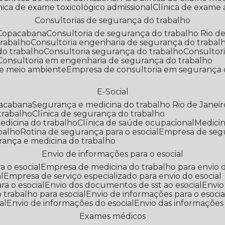
línica de exame toxicológico admissional
Clínica de exame
Consultorias de segurança do trabalho
 Copacabana
Consultoria de segurança do trabalho Rio de
trabalho
Consultoria engenharia de segurança do trabal
do trabalho
Consultoria segurança do trabalho
Consultor
Consultoria em engenharia de segurança do trabalho
 e meio ambiente
Empresa de consultoria em segurança 
E-Social
pacabana
Segurança e medicina do trabalho Rio de Janeir
 trabalho
Clínica de segurança do trabalho
medicina do trabalho
Clínica de saúde ocupacional
Medic
abalho
Rotina de segurança para o esocial
Empresa de seg
rança e medicina do trabalho
Envio de informações para o esocial
a o esocial
Empresa de medicina do trabalho para envio d
l
Empresa de serviço especializado para envio do esocial
a o esocial
Envio dos documentos de sst ao esocial
Envi
 trabalho para esocial
Envio de informações para o esocia
al
Envio de informações do esocial
Envio das informações
Exames médicos