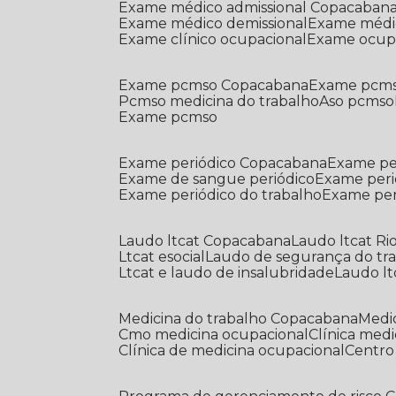
Exame médico admissional Copacaban
Exame médico demissional
Exame médi
Exame clínico ocupacional
Exame ocup
Exame pcmso Copacabana
Exame pcms
Pcmso medicina do trabalho
Aso pcmso
Exame pcmso
Exame periódico Copacabana
Exame pe
Exame de sangue periódico
Exame peri
Exame periódico do trabalho
Exame pe
Laudo ltcat Copacabana
Laudo ltcat Ri
Ltcat esocial
Laudo de segurança do tr
Ltcat e laudo de insalubridade
Laudo lt
Medicina do trabalho Copacabana
Med
Cmo medicina ocupacional
Clínica med
Clínica de medicina ocupacional
Centr