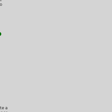
ao
o
te a