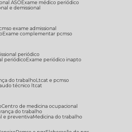
ional ASO
Exame médico periódico
onal e demissional
Pcmso exame admissional
o
Exame complementar pcmso
ssional periódico
l periódico
Exame periódico inapto
nça do trabalho
Ltcat e pcmso
Laudo técnico ltcat
o
Centro de medicina ocupacional
gurança do trabalho
l e preventiva
Medicina do trabalho