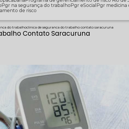
 Copacabana
Programa de gerenciamento de risco Rio de 
o
Pgr na segurança do trabalho
Pgr eSocial
Pgr medicina
iamento de risco
anca do trabalho
clinica de seguranca do trabalho contato saracuruna
rabalho Contato Saracuruna