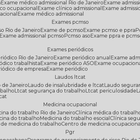
a
Exame médico admissional Rio de Janeiro
Exame admiss
co ocupacional
Exame clínico admissional
Exame admissi
acional
Exame médico admissional
Exames pcmso
o Rio de Janeiro
Exame de pcmso
Exame pcmso e ppra
Exame admissional pcmso
Pcmso aso
Exame ppra e pcms
Exames periódicos
riódico Rio de Janeiro
Exame periódico anual
Exame admi
ódico trabalhista
Exame periódico ASO
Exame ocupaciona
riódico de empresa
Exame periódico
Laudos ltcat
o de Janeiro
Laudo de insalubridade e ltcat
Laudo segura
abalho
Ltcat segurança do trabalho
Ltcat periculosidade
cat
Medicina ocupacional
icina do trabalho Rio de Janeiro
Clínica médica do trabalh
icina do trabalho
Medicina do trabalho esocial
Clínica se
o de medicina do trabalho
Centro de medicina ocupaciona
Pgr