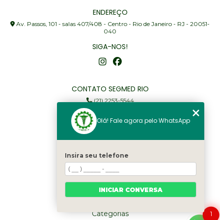
ENDEREÇO
Av. Passos, 101 - salas 407/408 - Centro - Rio de Janeiro - RJ - 20051-
040
SIGA-NOS!
CONTATO SEGMED RIO
(21) 2253-5544
(21) 97905-3352
Olá! Fale agora pelo WhatsApp
segmed@segmedrio.com.br
MENU
Insira seu telefone
Home
Institucional
Serviços
INICIAR CONVERSA
Fale Conosco
Categorias
1