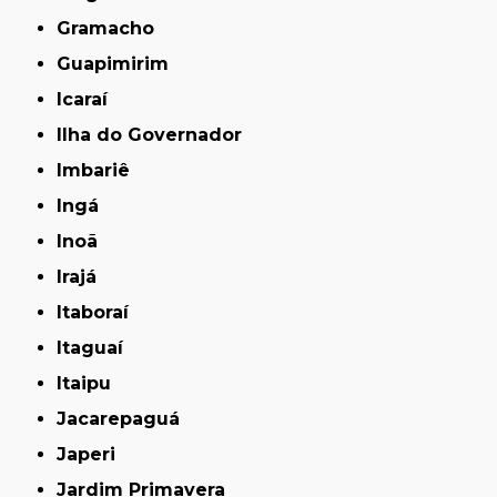
Gramacho
Guapimirim
Icaraí
Ilha do Governador
Imbariê
Ingá
Inoã
Irajá
Itaboraí
Itaguaí
Itaipu
Jacarepaguá
Japeri
Jardim Primavera