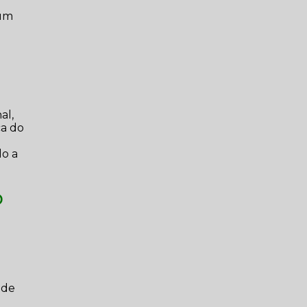
 um
o
al,
ca do
do a
o
 de