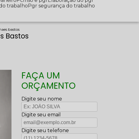
Janeiro
Pcmso e pgr
Elaboração do pgr
 do trabalho
Pgr segurança do trabalho
haes bastos
s Bastos
FAÇA UM
ORÇAMENTO
Digite seu nome
Digite seu email
Digite seu telefone