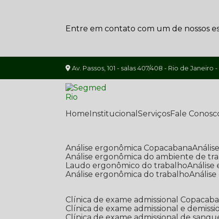
Entre em contato com um de nossos esp
Av. Passos, 101 - salas 407/408 - Rio de Janeiro -
Home
Institucional
Serviços
Fale Conosc
Análise ergonômica Copacabana
Análi
Análise ergonômica do ambiente de tr
Laudo ergonômico do trabalho
Anális
Análise ergonômica do trabalho
Anális
Clínica de exame admissional Copacab
Clínica de exame admissional e demissi
Clínica de exame admissional de sangu