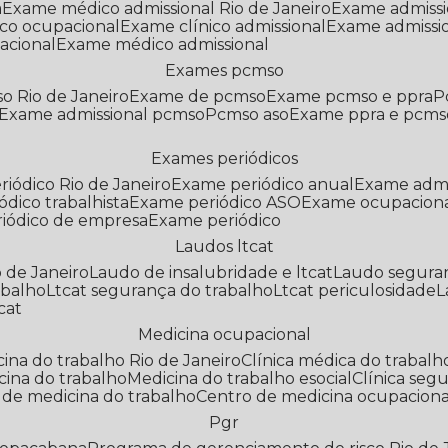
a
Exame médico admissional Rio de Janeiro
Exame admiss
co ocupacional
Exame clínico admissional
Exame admissi
acional
Exame médico admissional
Exames pcmso
o Rio de Janeiro
Exame de pcmso
Exame pcmso e ppra
Exame admissional pcmso
Pcmso aso
Exame ppra e pcms
Exames periódicos
riódico Rio de Janeiro
Exame periódico anual
Exame admi
ódico trabalhista
Exame periódico ASO
Exame ocupaciona
riódico de empresa
Exame periódico
Laudos ltcat
o de Janeiro
Laudo de insalubridade e ltcat
Laudo segura
abalho
Ltcat segurança do trabalho
Ltcat periculosidade
cat
Medicina ocupacional
icina do trabalho Rio de Janeiro
Clínica médica do trabalh
icina do trabalho
Medicina do trabalho esocial
Clínica se
o de medicina do trabalho
Centro de medicina ocupaciona
Pgr