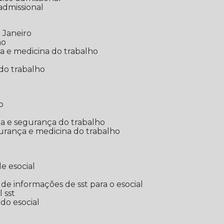
 admissional
 Janeiro
ho
ia e medicina do trabalho
do trabalho
o
ina e segurança do trabalho
urança e medicina do trabalho
e esocial
o de informações de sst para o esocial
l sst
 do esocial