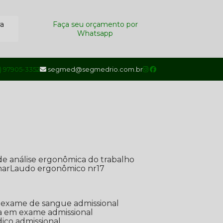
ra
Faça seu orçamento por
Whatsapp
1) 97905-3352
segmed@segmedrio.com.br
de análise ergonômica do trabalho
nar
Laudo ergonômico nr17
de exame de sangue admissional
ada em exame admissional
dico admissional