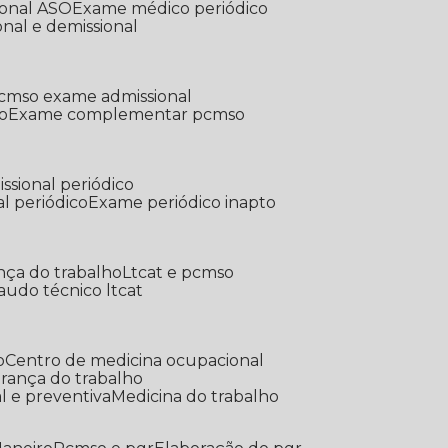
ional ASO
Exame médico periódico
onal e demissional
Pcmso exame admissional
o
Exame complementar pcmso
ssional periódico
l periódico
Exame periódico inapto
nça do trabalho
Ltcat e pcmso
Laudo técnico ltcat
o
Centro de medicina ocupacional
gurança do trabalho
l e preventiva
Medicina do trabalho