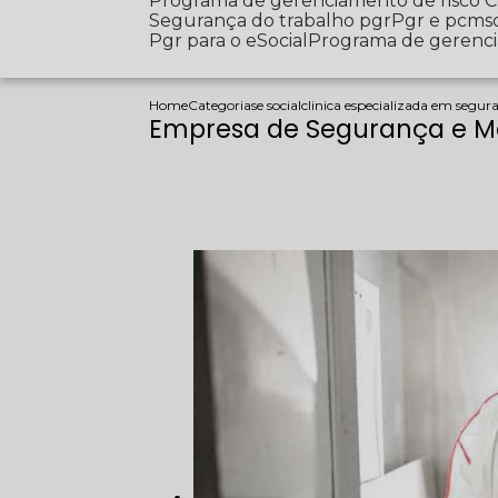
Programa de gerenciamento de risco
Segurança do trabalho pgr
Pgr e pcms
Pgr para o eSocial
Programa de gerenc
Home
Categorias
e social
clinica especializada em segur
Empresa de Segurança e Me