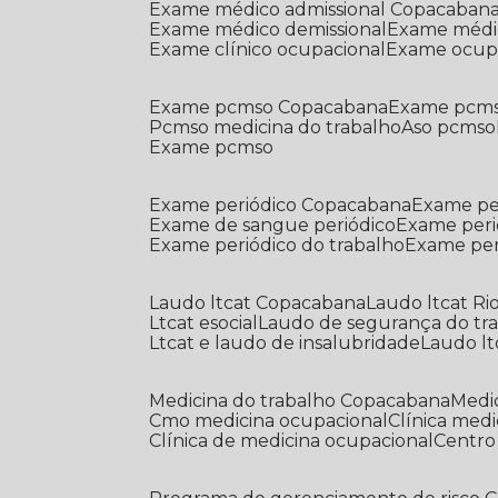
Exame médico admissional Copacaban
Exame médico demissional
Exame médi
Exame clínico ocupacional
Exame ocup
Exame pcmso Copacabana
Exame pcms
Pcmso medicina do trabalho
Aso pcmso
Exame pcmso
Exame periódico Copacabana
Exame pe
Exame de sangue periódico
Exame peri
Exame periódico do trabalho
Exame pe
Laudo ltcat Copacabana
Laudo ltcat Ri
Ltcat esocial
Laudo de segurança do tr
Ltcat e laudo de insalubridade
Laudo lt
Medicina do trabalho Copacabana
Med
Cmo medicina ocupacional
Clínica med
Clínica de medicina ocupacional
Centr