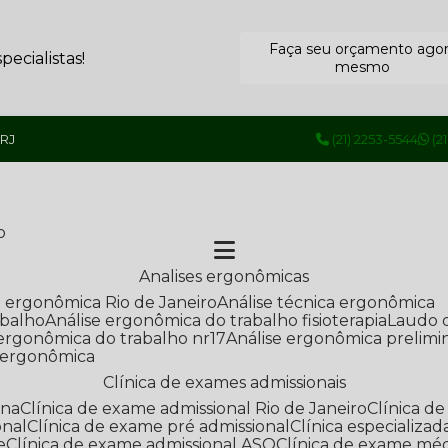
Faça seu orçamento ago
ecialistas!
mesmo
 RJ
(21) 2253-5544
(2
o
Analises ergonômicas
se ergonômica Rio de Janeiro
Análise técnica ergonômica
abalho
Análise ergonômica do trabalho fisioterapia
Laudo 
e ergonômica do trabalho nr17
Análise ergonômica prelimi
e ergonômica
Clínica de exames admissionais
ana
Clínica de exame admissional Rio de Janeiro
Clínica 
onal
Clínica de exame pré admissional
Clínica especializ
e
Clínica de exame admissional ASO
Clínica de exame mé