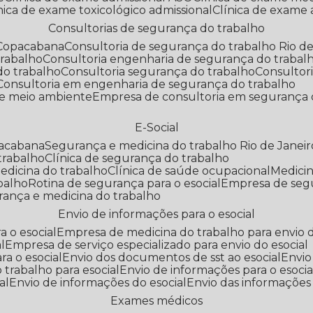
línica de exame toxicológico admissional
Clínica de exame
Consultorias de segurança do trabalho
 Copacabana
Consultoria de segurança do trabalho Rio de
trabalho
Consultoria engenharia de segurança do trabal
do trabalho
Consultoria segurança do trabalho
Consultor
Consultoria em engenharia de segurança do trabalho
 e meio ambiente
Empresa de consultoria em segurança 
E-Social
pacabana
Segurança e medicina do trabalho Rio de Janeir
 trabalho
Clínica de segurança do trabalho
medicina do trabalho
Clínica de saúde ocupacional
Medic
abalho
Rotina de segurança para o esocial
Empresa de seg
rança e medicina do trabalho
Envio de informações para o esocial
a o esocial
Empresa de medicina do trabalho para envio d
l
Empresa de serviço especializado para envio do esocial
a o esocial
Envio dos documentos de sst ao esocial
Envi
 trabalho para esocial
Envio de informações para o esocia
al
Envio de informações do esocial
Envio das informações
Exames médicos