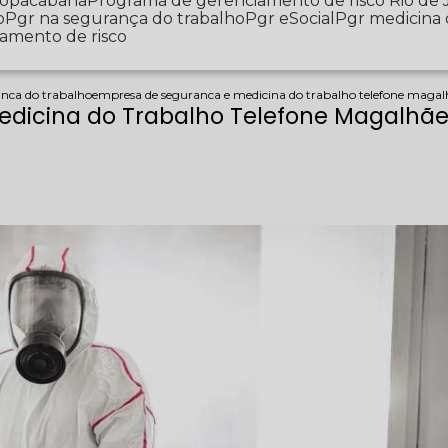
 Copacabana
Programa de gerenciamento de risco Rio de 
o
Pgr na segurança do trabalho
Pgr eSocial
Pgr medicina
iamento de risco
anca do trabalho
empresa de seguranca e medicina do trabalho telefone magal
dicina do Trabalho Telefone Magalhãe