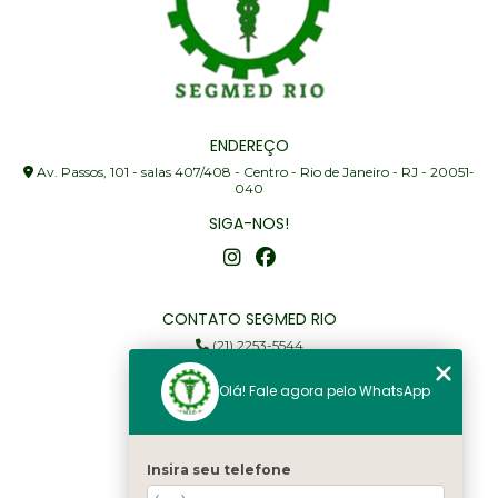
ENDEREÇO
Av. Passos, 101 - salas 407/408 - Centro - Rio de Janeiro - RJ - 20051-
040
SIGA-NOS!
CONTATO SEGMED RIO
(21) 2253-5544
(21) 97905-3352
Olá! Fale agora pelo WhatsApp
segmed@segmedrio.com.br
MENU
Insira seu telefone
Home