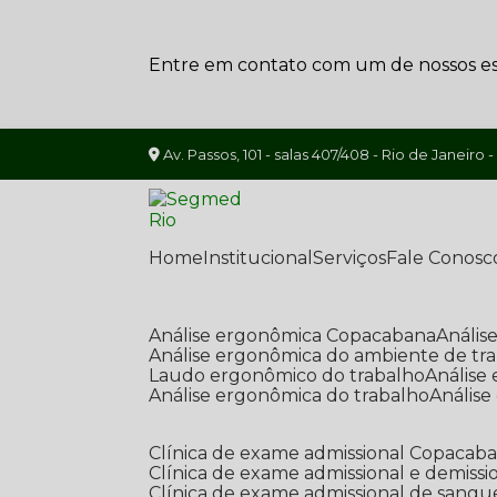
Entre em contato com um de nossos esp
Av. Passos, 101 - salas 407/408 - Rio de Janeiro -
Home
Institucional
Serviços
Fale Conosc
Análise ergonômica Copacabana
Análi
Análise ergonômica do ambiente de tr
Laudo ergonômico do trabalho
Anális
Análise ergonômica do trabalho
Anális
Clínica de exame admissional Copacab
Clínica de exame admissional e demissi
Clínica de exame admissional de sangu