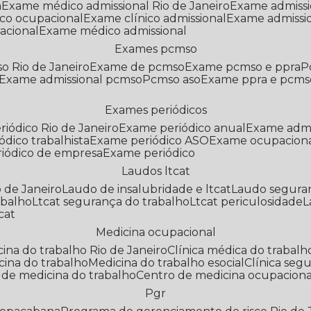
a
Exame médico admissional Rio de Janeiro
Exame admiss
co ocupacional
Exame clínico admissional
Exame admissi
acional
Exame médico admissional
Exames pcmso
o Rio de Janeiro
Exame de pcmso
Exame pcmso e ppra
Exame admissional pcmso
Pcmso aso
Exame ppra e pcms
Exames periódicos
riódico Rio de Janeiro
Exame periódico anual
Exame admi
ódico trabalhista
Exame periódico ASO
Exame ocupaciona
riódico de empresa
Exame periódico
Laudos ltcat
o de Janeiro
Laudo de insalubridade e ltcat
Laudo segura
abalho
Ltcat segurança do trabalho
Ltcat periculosidade
cat
Medicina ocupacional
icina do trabalho Rio de Janeiro
Clínica médica do trabalh
icina do trabalho
Medicina do trabalho esocial
Clínica se
o de medicina do trabalho
Centro de medicina ocupaciona
Pgr