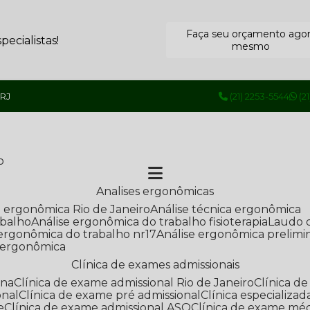
Faça seu orçamento ago
ecialistas!
mesmo
 RJ
(21) 2253-5544
(2
o
Analises ergonômicas
se ergonômica Rio de Janeiro
Análise técnica ergonômica
abalho
Análise ergonômica do trabalho fisioterapia
Laudo 
e ergonômica do trabalho nr17
Análise ergonômica prelimi
e ergonômica
Clínica de exames admissionais
ana
Clínica de exame admissional Rio de Janeiro
Clínica 
onal
Clínica de exame pré admissional
Clínica especializ
e
Clínica de exame admissional ASO
Clínica de exame mé