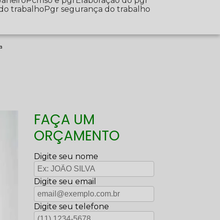
Janeiro
Pcmso e pgr
Elaboração do pgr
 do trabalho
Pgr segurança do trabalho
a
FAÇA UM
ORÇAMENTO
Digite seu nome
Digite seu email
Digite seu telefone