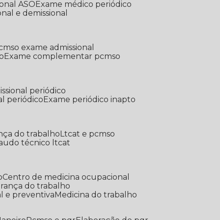
ional ASO
Exame médico periódico
onal e demissional
Pcmso exame admissional
o
Exame complementar pcmso
ssional periódico
l periódico
Exame periódico inapto
nça do trabalho
Ltcat e pcmso
Laudo técnico ltcat
o
Centro de medicina ocupacional
gurança do trabalho
l e preventiva
Medicina do trabalho