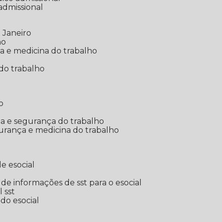
 admissional
 Janeiro
ho
ia e medicina do trabalho
do trabalho
o
ina e segurança do trabalho
urança e medicina do trabalho
e esocial
o de informações de sst para o esocial
l sst
 do esocial