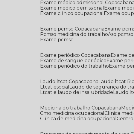
Exame médico admissional Copacaban
Exame médico demissional
Exame médi
Exame clínico ocupacional
Exame ocup
Exame pcmso Copacabana
Exame pcms
Pcmso medicina do trabalho
Aso pcmso
Exame pcmso
Exame periódico Copacabana
Exame pe
Exame de sangue periódico
Exame peri
Exame periódico do trabalho
Exame pe
Laudo ltcat Copacabana
Laudo ltcat Ri
Ltcat esocial
Laudo de segurança do tr
Ltcat e laudo de insalubridade
Laudo lt
Medicina do trabalho Copacabana
Med
Cmo medicina ocupacional
Clínica med
Clínica de medicina ocupacional
Centr