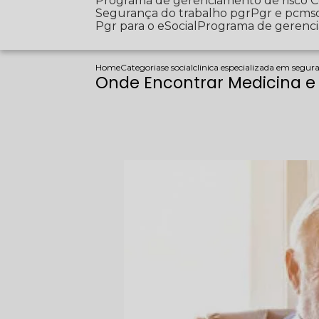
Programa de gerenciamento de risco
Segurança do trabalho pgr
Pgr e pcms
Pgr para o eSocial
Programa de gerenc
Home
Categorias
e social
clinica especializada em segur
Onde Encontrar Medicina 