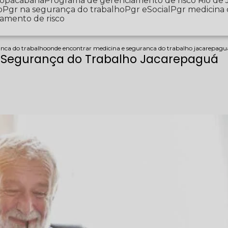
 Copacabana
Programa de gerenciamento de risco Rio de 
o
Pgr na segurança do trabalho
Pgr eSocial
Pgr medicina
iamento de risco
anca do trabalho
onde encontrar medicina e seguranca do trabalho jacarepagu
e Segurança do Trabalho Jacarepaguá