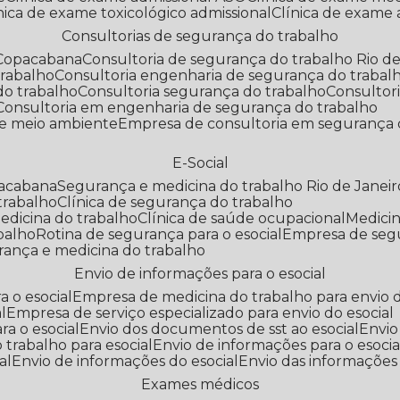
línica de exame toxicológico admissional
Clínica de exame
Consultorias de segurança do trabalho
 Copacabana
Consultoria de segurança do trabalho Rio de
trabalho
Consultoria engenharia de segurança do trabal
do trabalho
Consultoria segurança do trabalho
Consultor
Consultoria em engenharia de segurança do trabalho
 e meio ambiente
Empresa de consultoria em segurança 
E-Social
pacabana
Segurança e medicina do trabalho Rio de Janeir
 trabalho
Clínica de segurança do trabalho
medicina do trabalho
Clínica de saúde ocupacional
Medic
abalho
Rotina de segurança para o esocial
Empresa de seg
rança e medicina do trabalho
Envio de informações para o esocial
a o esocial
Empresa de medicina do trabalho para envio d
l
Empresa de serviço especializado para envio do esocial
a o esocial
Envio dos documentos de sst ao esocial
Envi
 trabalho para esocial
Envio de informações para o esocia
al
Envio de informações do esocial
Envio das informações
Exames médicos