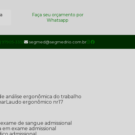
ra
Faça seu orçamento por
Whatsapp
1) 97905-3352
segmed@segmedrio.com.br
de análise ergonômica do trabalho
nar
Laudo ergonômico nr17
de exame de sangue admissional
ada em exame admissional
dico admissional