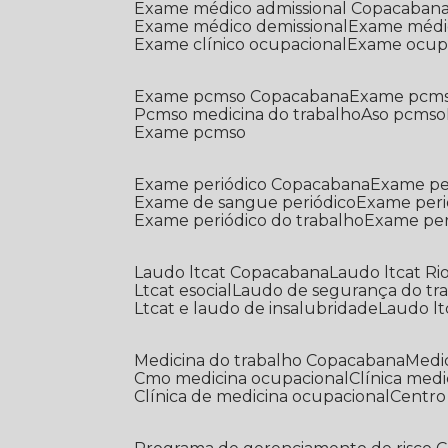
Exame médico admissional Copacaban
Exame médico demissional
Exame médi
Exame clínico ocupacional
Exame ocup
Exame pcmso Copacabana
Exame pcms
Pcmso medicina do trabalho
Aso pcmso
Exame pcmso
Exame periódico Copacabana
Exame pe
Exame de sangue periódico
Exame peri
Exame periódico do trabalho
Exame pe
Laudo ltcat Copacabana
Laudo ltcat Ri
Ltcat esocial
Laudo de segurança do tr
Ltcat e laudo de insalubridade
Laudo lt
Medicina do trabalho Copacabana
Med
Cmo medicina ocupacional
Clínica med
Clínica de medicina ocupacional
Centr