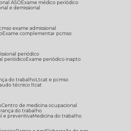
ional ASO
Exame médico periódico
onal e demissional
Pcmso exame admissional
o
Exame complementar pcmso
ssional periódico
l periódico
Exame periódico inapto
nça do trabalho
Ltcat e pcmso
Laudo técnico ltcat
o
Centro de medicina ocupacional
gurança do trabalho
l e preventiva
Medicina do trabalho