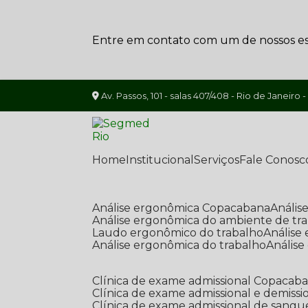
Entre em contato com um de nossos esp
Av. Passos, 101 - salas 407/408 - Rio de Janeiro -
Home
Institucional
Serviços
Fale Conosc
Análise ergonômica Copacabana
Análi
Análise ergonômica do ambiente de tr
Laudo ergonômico do trabalho
Anális
Análise ergonômica do trabalho
Anális
Clínica de exame admissional Copacab
Clínica de exame admissional e demissi
Clínica de exame admissional de sangu