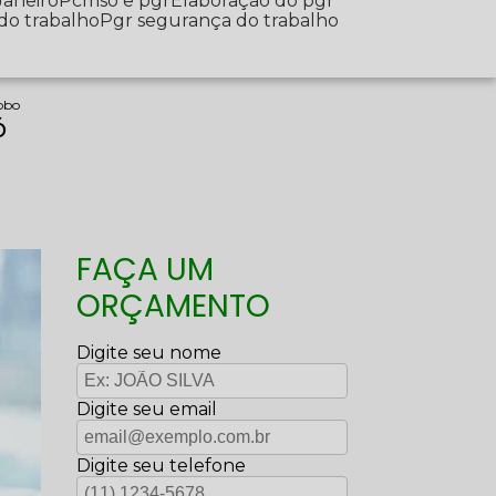
Janeiro
Pcmso e pgr
Elaboração do pgr
 do trabalho
Pgr segurança do trabalho
bobo
ó
FAÇA UM
ORÇAMENTO
Digite seu nome
Digite seu email
Digite seu telefone