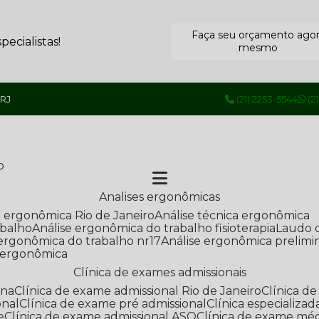
Faça seu orçamento ago
ecialistas!
mesmo
 RJ
(21) 2253-5544
(2
o
Analises ergonômicas
se ergonômica Rio de Janeiro
Análise técnica ergonômica
abalho
Análise ergonômica do trabalho fisioterapia
Laudo 
e ergonômica do trabalho nr17
Análise ergonômica prelimi
e ergonômica
Clínica de exames admissionais
ana
Clínica de exame admissional Rio de Janeiro
Clínica 
onal
Clínica de exame pré admissional
Clínica especializ
e
Clínica de exame admissional ASO
Clínica de exame mé