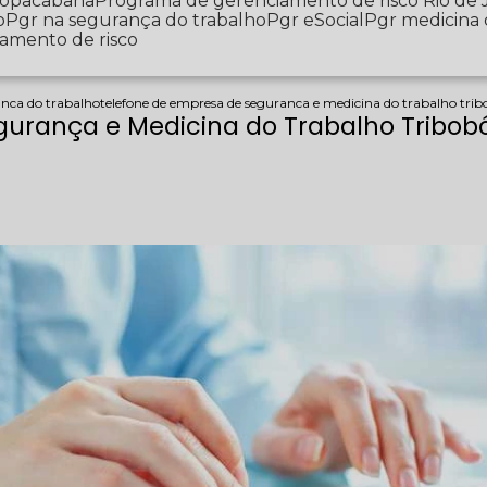
 Copacabana
Programa de gerenciamento de risco Rio de 
o
Pgr na segurança do trabalho
Pgr eSocial
Pgr medicina
iamento de risco
anca do trabalho
telefone de empresa de seguranca e medicina do trabalho tri
gurança e Medicina do Trabalho Tribob