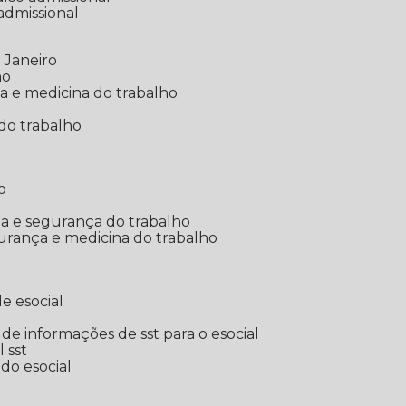
 admissional
 Janeiro
ho
ia e medicina do trabalho
do trabalho
o
ina e segurança do trabalho
urança e medicina do trabalho
e esocial
o de informações de sst para o esocial
l sst
 do esocial