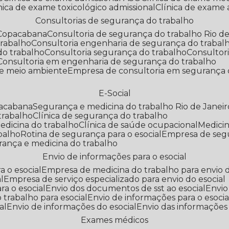
línica de exame toxicológico admissional
Clínica de exame
Consultorias de segurança do trabalho
 Copacabana
Consultoria de segurança do trabalho Rio de
trabalho
Consultoria engenharia de segurança do trabal
do trabalho
Consultoria segurança do trabalho
Consultor
Consultoria em engenharia de segurança do trabalho
 e meio ambiente
Empresa de consultoria em segurança 
E-Social
pacabana
Segurança e medicina do trabalho Rio de Janeir
 trabalho
Clínica de segurança do trabalho
medicina do trabalho
Clínica de saúde ocupacional
Medic
abalho
Rotina de segurança para o esocial
Empresa de seg
rança e medicina do trabalho
Envio de informações para o esocial
a o esocial
Empresa de medicina do trabalho para envio d
l
Empresa de serviço especializado para envio do esocial
a o esocial
Envio dos documentos de sst ao esocial
Envi
 trabalho para esocial
Envio de informações para o esocia
al
Envio de informações do esocial
Envio das informações
Exames médicos