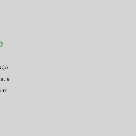
e
NÇA
cat e
a em
a