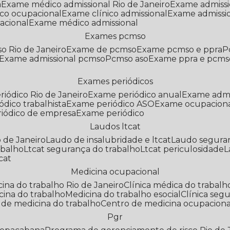
a
Exame médico admissional Rio de Janeiro
Exame admiss
co ocupacional
Exame clínico admissional
Exame admissi
acional
Exame médico admissional
Exames pcmso
o Rio de Janeiro
Exame de pcmso
Exame pcmso e ppra
Exame admissional pcmso
Pcmso aso
Exame ppra e pcms
Exames periódicos
riódico Rio de Janeiro
Exame periódico anual
Exame admi
ódico trabalhista
Exame periódico ASO
Exame ocupaciona
riódico de empresa
Exame periódico
Laudos ltcat
o de Janeiro
Laudo de insalubridade e ltcat
Laudo segura
abalho
Ltcat segurança do trabalho
Ltcat periculosidade
cat
Medicina ocupacional
icina do trabalho Rio de Janeiro
Clínica médica do trabalh
icina do trabalho
Medicina do trabalho esocial
Clínica se
o de medicina do trabalho
Centro de medicina ocupaciona
Pgr