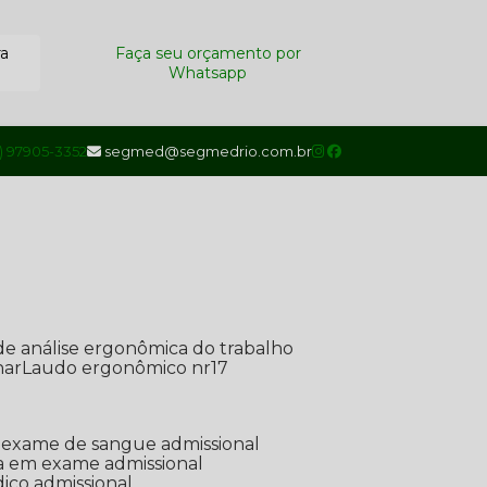
ra
Faça seu orçamento por
Whatsapp
1) 97905-3352
segmed@segmedrio.com.br
de análise ergonômica do trabalho
nar
Laudo ergonômico nr17
de exame de sangue admissional
ada em exame admissional
dico admissional