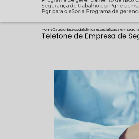
Programa de gerenciamento de risco
Segurança do trabalho pgr
Pgr e pcms
Pgr para o eSocial
Programa de gerenc
Home
Categorias
e social
clinica especializada em segur
Telefone de Empresa de Se