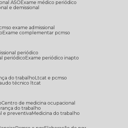
ional ASO
Exame médico periódico
onal e demissional
Pcmso exame admissional
o
Exame complementar pcmso
ssional periódico
l periódico
Exame periódico inapto
nça do trabalho
Ltcat e pcmso
Laudo técnico ltcat
o
Centro de medicina ocupacional
gurança do trabalho
l e preventiva
Medicina do trabalho