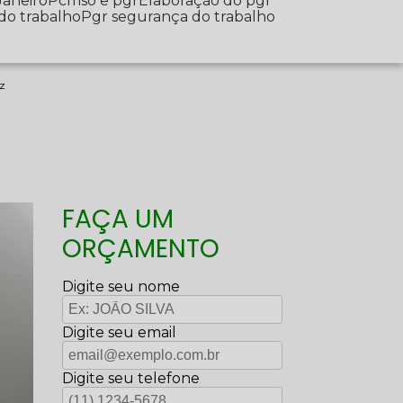
Janeiro
Pcmso e pgr
Elaboração do pgr
 do trabalho
Pgr segurança do trabalho
uz
FAÇA UM
ORÇAMENTO
Digite seu nome
Digite seu email
Digite seu telefone