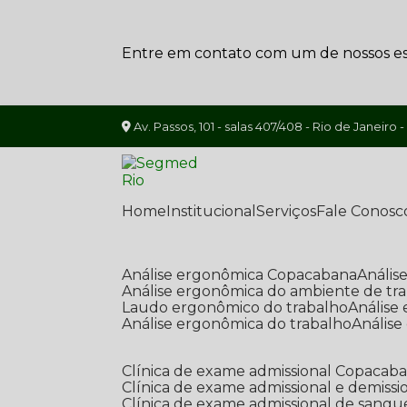
Entre em contato com um de nossos esp
Av. Passos, 101 - salas 407/408 - Rio de Janeiro -
Home
Institucional
Serviços
Fale Conosc
Análise ergonômica Copacabana
Análi
Análise ergonômica do ambiente de tr
Laudo ergonômico do trabalho
Anális
Análise ergonômica do trabalho
Anális
Clínica de exame admissional Copacab
Clínica de exame admissional e demissi
Clínica de exame admissional de sangu