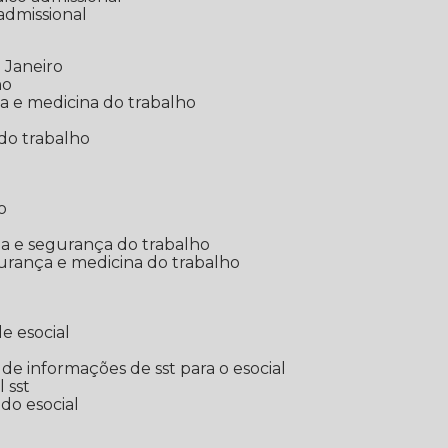
 admissional
 Janeiro
ho
ia e medicina do trabalho
do trabalho
o
ina e segurança do trabalho
urança e medicina do trabalho
e esocial
o de informações de sst para o esocial
l sst
 do esocial