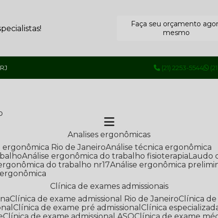
Faça seu orçamento ago
ecialistas!
mesmo
 RJ
(21) 2253-5544
(2
o
Analises ergonômicas
se ergonômica Rio de Janeiro
Análise técnica ergonômica
abalho
Análise ergonômica do trabalho fisioterapia
Laudo 
e ergonômica do trabalho nr17
Análise ergonômica prelimi
e ergonômica
Clínica de exames admissionais
ana
Clínica de exame admissional Rio de Janeiro
Clínica 
onal
Clínica de exame pré admissional
Clínica especializ
e
Clínica de exame admissional ASO
Clínica de exame mé