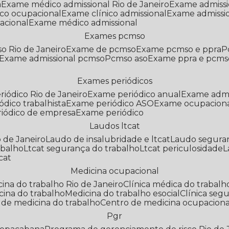
a
Exame médico admissional Rio de Janeiro
Exame admiss
co ocupacional
Exame clínico admissional
Exame admissi
acional
Exame médico admissional
Exames pcmso
o Rio de Janeiro
Exame de pcmso
Exame pcmso e ppra
Exame admissional pcmso
Pcmso aso
Exame ppra e pcms
Exames periódicos
riódico Rio de Janeiro
Exame periódico anual
Exame admi
ódico trabalhista
Exame periódico ASO
Exame ocupaciona
riódico de empresa
Exame periódico
Laudos ltcat
o de Janeiro
Laudo de insalubridade e ltcat
Laudo segura
abalho
Ltcat segurança do trabalho
Ltcat periculosidade
cat
Medicina ocupacional
icina do trabalho Rio de Janeiro
Clínica médica do trabalh
icina do trabalho
Medicina do trabalho esocial
Clínica se
o de medicina do trabalho
Centro de medicina ocupaciona
Pgr