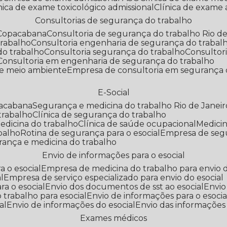
línica de exame toxicológico admissional
Clínica de exame
Consultorias de segurança do trabalho
 Copacabana
Consultoria de segurança do trabalho Rio de
trabalho
Consultoria engenharia de segurança do trabal
do trabalho
Consultoria segurança do trabalho
Consultor
Consultoria em engenharia de segurança do trabalho
 e meio ambiente
Empresa de consultoria em segurança 
E-Social
pacabana
Segurança e medicina do trabalho Rio de Janeir
 trabalho
Clínica de segurança do trabalho
medicina do trabalho
Clínica de saúde ocupacional
Medic
abalho
Rotina de segurança para o esocial
Empresa de seg
rança e medicina do trabalho
Envio de informações para o esocial
a o esocial
Empresa de medicina do trabalho para envio d
l
Empresa de serviço especializado para envio do esocial
a o esocial
Envio dos documentos de sst ao esocial
Envi
 trabalho para esocial
Envio de informações para o esocia
al
Envio de informações do esocial
Envio das informações
Exames médicos