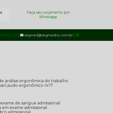
ra
Faça seu orçamento por
Whatsapp
1) 97905-3352
segmed@segmedrio.com.br
de análise ergonômica do trabalho
nar
Laudo ergonômico nr17
de exame de sangue admissional
ada em exame admissional
dico admissional