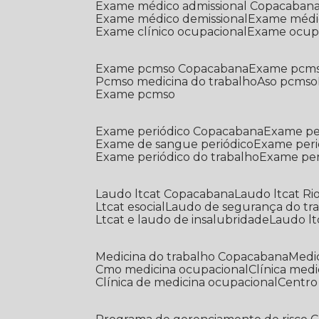
Exame médico admissional Copacaban
Exame médico demissional
Exame médi
Exame clínico ocupacional
Exame ocup
Exame pcmso Copacabana
Exame pcms
Pcmso medicina do trabalho
Aso pcmso
Exame pcmso
Exame periódico Copacabana
Exame pe
Exame de sangue periódico
Exame peri
Exame periódico do trabalho
Exame pe
Laudo ltcat Copacabana
Laudo ltcat Ri
Ltcat esocial
Laudo de segurança do tr
Ltcat e laudo de insalubridade
Laudo lt
Medicina do trabalho Copacabana
Med
Cmo medicina ocupacional
Clínica med
Clínica de medicina ocupacional
Centr