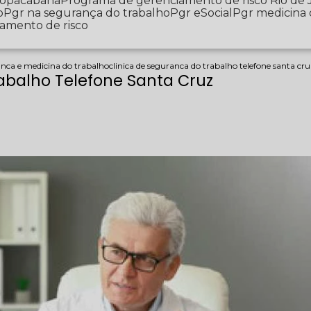
 Copacabana
Programa de gerenciamento de risco Rio de 
o
Pgr na segurança do trabalho
Pgr eSocial
Pgr medicina
iamento de risco
anca e medicina do trabalho
clinica de seguranca do trabalho telefone santa cr
abalho Telefone Santa Cruz