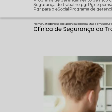
Programa de gerenciamento de risco
Segurança do trabalho pgr
Pgr e pcms
Pgr para o eSocial
Programa de gerenc
Home
Categorias
e social
clinica especializada em segur
Clínica de Segurança do Tr