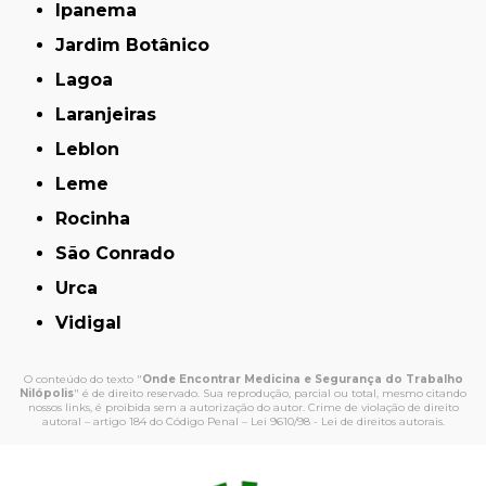
Ipanema
Jardim Botânico
Lagoa
Laranjeiras
Leblon
Leme
Rocinha
São Conrado
Urca
Vidigal
O conteúdo do texto "
Onde Encontrar Medicina e Segurança do Trabalho
Nilópolis
" é de direito reservado. Sua reprodução, parcial ou total, mesmo citando
nossos links, é proibida sem a autorização do autor. Crime de violação de direito
autoral – artigo 184 do Código Penal –
Lei 9610/98 - Lei de direitos autorais
.