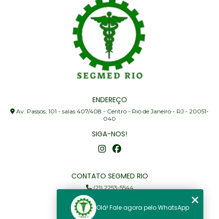
ENDEREÇO
Av. Passos, 101 - salas 407/408 - Centro - Rio de Janeiro - RJ - 20051-
040
SIGA-NOS!
CONTATO SEGMED RIO
(21) 2253-5544
(21) 97905-3352
Olá! Fale agora pelo WhatsApp
segmed@segmedrio.com.br